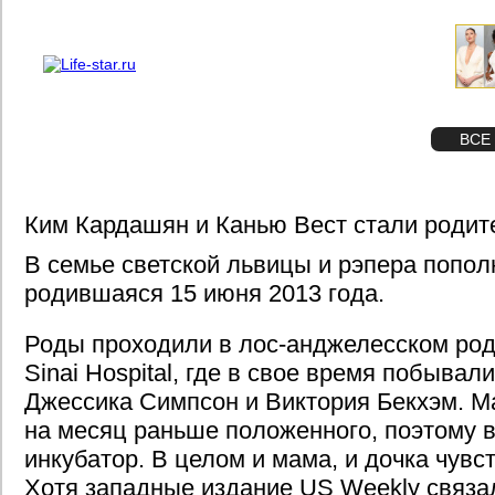
О проекте
Реклама
STAR
ФОТО
ВСЕ
Ким Кардашян и Канью Вест стали роди
В семье светской львицы и рэпера попол
родившаяся 15 июня 2013 года.
Роды проходили в лос-анджелесском род
Sinai Hospital, где в свое время побывал
Джессика Симпсон и Виктория Бекхэм. 
на месяц раньше положенного, поэтому в
инкубатор. В целом и мама, и дочка чувс
Хотя западные издание US Weekly связа