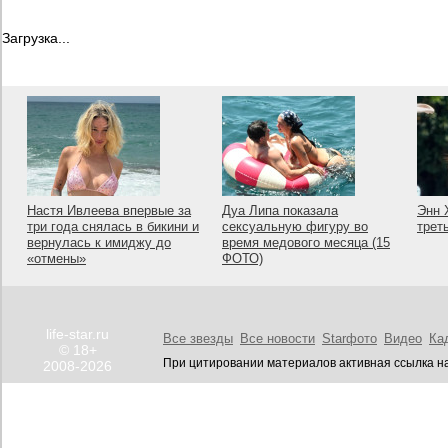
Загрузка...
Настя Ивлеева впервые за
Дуа Липа показала
Энн 
три года снялась в бикини и
сексуальную фигуру во
трет
вернулась к имиджу до
время медового месяца (15
«отмены»
ФОТО)
life-star.ru
Все звезды
Все новости
Starфото
Видео
Ка
© 18+
При цитировании материалов активная ссылка на
2008-2026