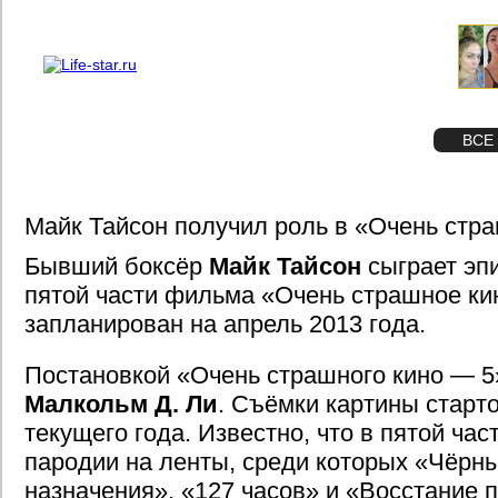
О проекте
Реклама
STAR
ФОТО
ВСЕ
Майк Тайсон получил роль в «Очень стр
Бывший боксёр
Майк Тайсон
сыграет эп
пятой части фильма «Очень страшное ки
запланирован на апрель 2013 года.
Постановкой «Очень страшного кино — 5
Малкольм Д. Ли
. Съёмки картины старт
текущего года. Известно, что в пятой ча
пародии на ленты, среди которых «Чёрн
назначения», «127 часов» и «Восстание 