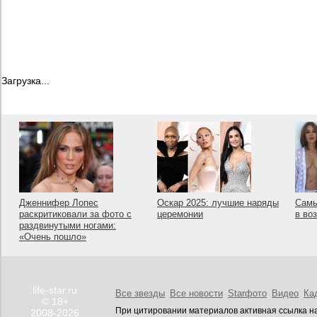
Загрузка...
Дженнифер Лопес
Оскар 2025: лучшие наряды
Самы
раскритиковали за фото с
церемонии
в во
раздвинутыми ногами:
«Очень пошло»
life-star.ru
Все звезды
Все новости
Starфото
Видео
Ка
© 18+
При цитировании материалов активная ссылка на
2008-2026