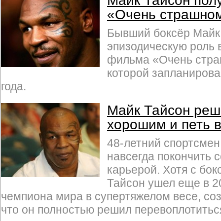
Майк Тайсон пол
«Очень страшном
Бывший боксёр Майк
эпизодическую роль 
фильма «Очень стра
которой запланирова
года.
Майк Тайсон реш
хорошим и петь 
48-летний спортсмен
навсегда покончить 
карьерой. Хотя с бо
Тайсон ушел еще в 20
чемпиона мира в супертяжелом весе, со
что он полностью решил перевоплотитьс