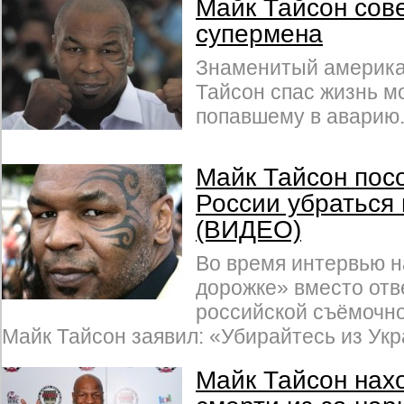
Майк Тайсон сов
супермена
Знаменитый америка
Тайсон спас жизнь м
попавшему в аварию
Майк Тайсон пос
России убраться
(ВИДЕО)
Во время интервью н
дорожке» вместо отв
российской съёмочно
Майк Тайсон заявил: «Убирайтесь из Укр
Майк Тайсон нахо