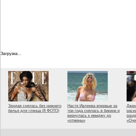
Загрузка...
Зендая снялась без нижнего
Настя Ивлеева впервые за
Джен
белья для глянца (8 ФОТО)
три года снялась в бикини и
раск
вернулась к имиджу до
разд
«отмены»
«Оче