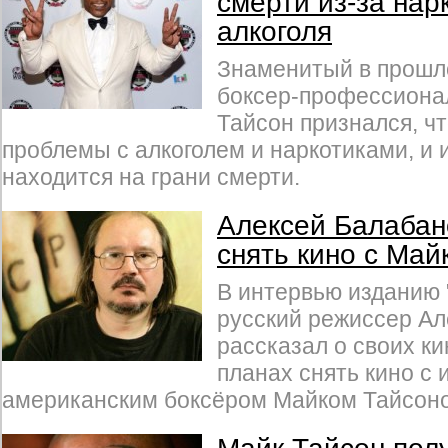
смерти из-за нар
алкоголя
Знаменитый в прошл
боксер-профессиона
Тайсон признался, ч
проблемы с алкоголем и наркотиками, и и
находится на грани смерти.
Алексей Балабан
снять кино с Ма
В интервью изданию 
русский режиссер Ал
рассказал о своих к
планах снять кино с
американским боксёром Майком Тайсоном