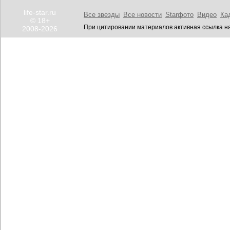
life-star.ru
Все звезды
Все новости
Starфото
Видео
Ка
© 18+
При цитировании материалов активная ссылка на
2008-2026