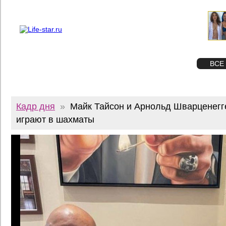
О проекте
Реклама
Twitter
STAR
ФОТО
ВСЕ
Кадр дня
»
Майк Тайсон и Арнольд Шварценегг
играют в шахматы