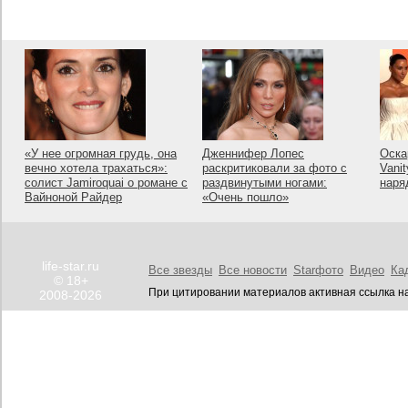
«У нее огромная грудь, она
Дженнифер Лопес
Оска
вечно хотела трахаться»:
раскритиковали за фото с
Vanit
солист Jamiroquai о романе с
раздвинутыми ногами:
наря
Вайноной Райдер
«Очень пошло»
life-star.ru
Все звезды
Все новости
Starфото
Видео
Ка
© 18+
При цитировании материалов активная ссылка на
2008-2026