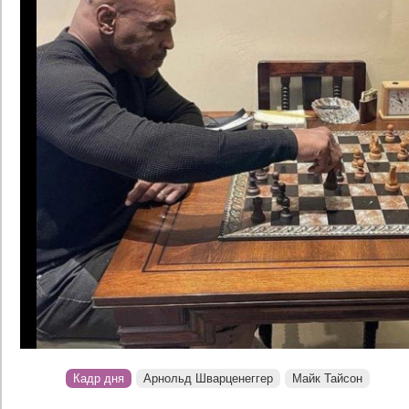
Кадр дня
Арнольд Шварценеггер
Майк Тайсон