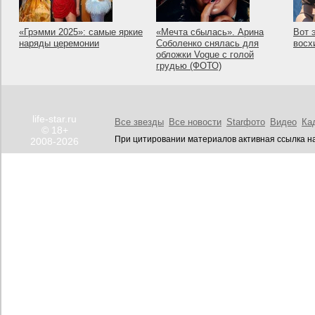
«Грэмми 2025»: самые яркие
«Мечта сбылась». Арина
Вот 
наряды церемонии
Соболенко снялась для
восх
обложки Vogue с голой
грудью (ФОТО)
life-star.ru
Все звезды
Все новости
Starфото
Видео
Ка
© 18+
При цитировании материалов активная ссылка на
2008-2026