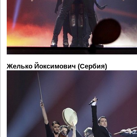
Желько Йоксимович (Сербия)