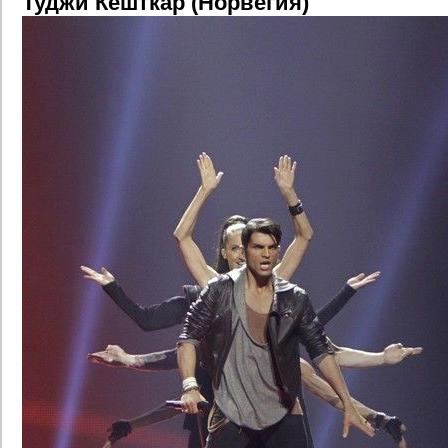
Туджи Кешткар (Норвегия)