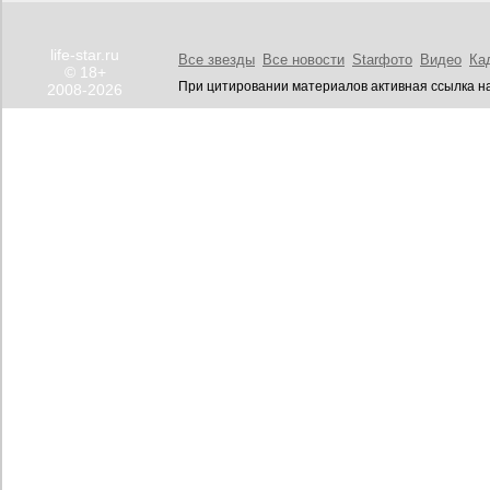
life-star.ru
Все звезды
Все новости
Starфото
Видео
Ка
© 18+
При цитировании материалов активная ссылка на
2008-2026