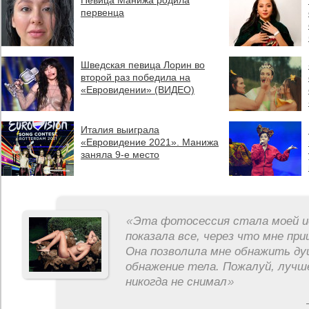
Певица Манижа родила
первенца
Шведская певица Лорин во
второй раз победила на
«Евровидении» (ВИДЕО)
Италия выиграла
«Евровидение 2021». Манижа
заняла 9-е место
«
Эта фотосессия стала моей и
показала все, через что мне пр
Она позволила мне обнажить ду
обнажение тела. Пожалуй, лучш
никогда не снимал
»