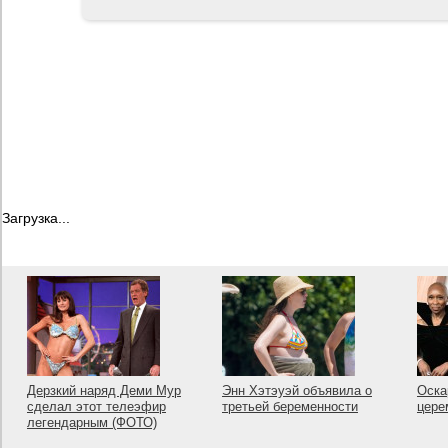
Загрузка...
Дерзкий наряд Деми Мур
Энн Хэтэуэй объявила о
Оска
сделал этот телеэфир
третьей беременности
цере
легендарным (ФОТО)