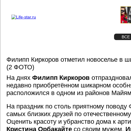
О проекте
Реклама
STAR
ФОТО
ВСЕ
Филипп Киркоров отметил новоселье в ш
(2 ФОТО)
На днях
Филипп Киркоров
отпраздновал
недавно приобретённом шикарном особня
расположился в одном из районов Майям
На праздник по столь приятному поводу
самых близких друзей по отечественному
Оценить красоту и убранство дома к арт
Кристина Орбакайте
со своим мужем,
И