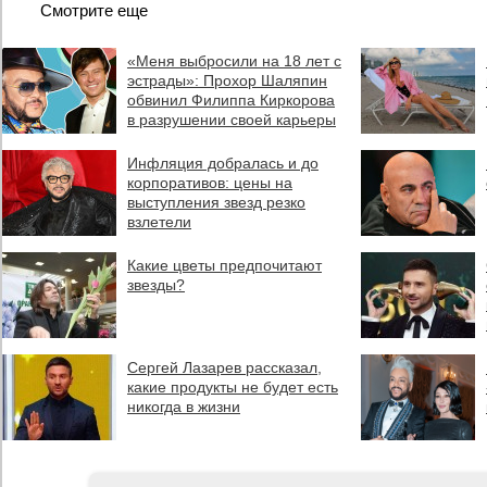
Смотрите еще
«Меня выбросили на 18 лет с
эстрады»: Прохор Шаляпин
обвинил Филиппа Киркорова
в разрушении своей карьеры
Инфляция добралась и до
корпоративов: цены на
выступления звезд резко
взлетели
Какие цветы предпочитают
звезды?
Сергей Лазарев рассказал,
какие продукты не будет есть
никогда в жизни