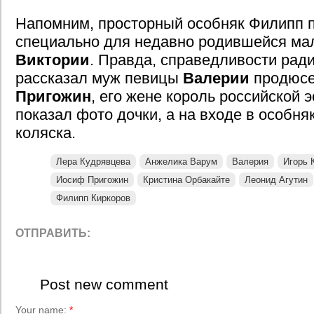
Напомним, просторный особняк Филипп 
специально для недавно родившейся м
Виктории
. Правда, справедливости ради
рассказал муж певицы
Валерии
продюс
Пригожин
, его жене король российской 
показал фото дочки, а на входе в особня
коляска.
Лера Кудрявцева
Анжелика Варум
Валерия
Игорь 
Иосиф Пригожин
Кристина Орбакайте
Леонид Агутин
Филипп Киркоров
ОТПРАВИТЬ:
Post new comment
Your name:
*