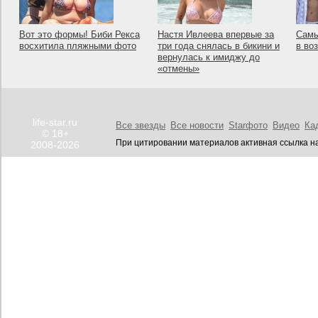
Вот это формы! Биби Рекса
Настя Ивлеева впервые за
Самы
восхитила пляжными фото
три года снялась в бикини и
в во
вернулась к имиджу до
«отмены»
life-star.ru
Все звезды
Все новости
Starфото
Видео
Ка
© 18+
При цитировании материалов активная ссылка на
2008-2026