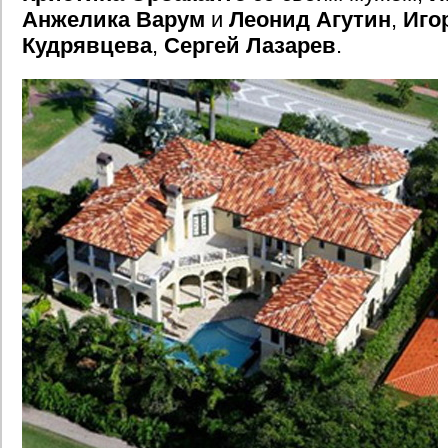
Анжелика Варум
и
Леонид Агутин
,
Иго
Кудрявцева
,
Сергей Лазарев
.