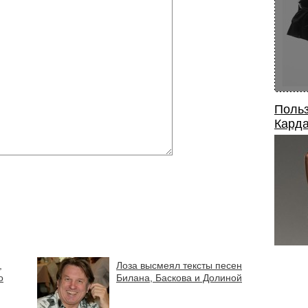
Польз
Карда
,
Лоза высмеял тексты песен
о
Билана, Баскова и Долиной