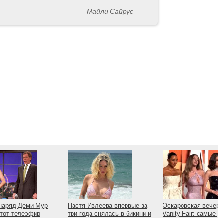
– Майли Сайрус
наряд Деми Мур
Настя Ивлеева впервые за
Оскаровская вече
тот телеэфир
три года снялась в бикини и
Vanity Fair: самые