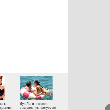
ринка
Дуа Липа показала
 дерзкие
сексуальную фигуру во