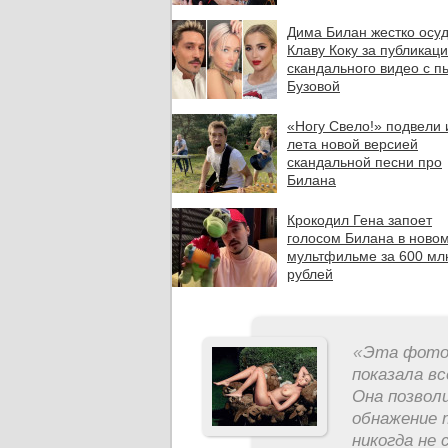
Дима Билан жестко осу
Клаву Коку за публикац
скандального видео с п
Бузовой
«Ногу Свело!» подвели 
лета новой версией
скандальной песни про
Билана
Крокодил Гена запоет
голосом Билана в ново
мультфильме за 600 мл
рублей
«
Эта фотос
показала вс
Она позвол
обнажение 
никогда не 