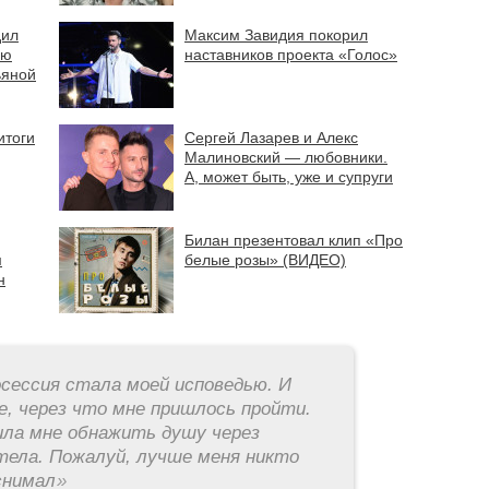
дил
Максим Завидия покорил
ию
наставников проекта «Голос»
ьяной
итоги
Сергей Лазарев и Алекс
Малиновский — любовники.
А, может быть, уже и супруги
Билан презентовал клип «Про
м
белые розы» (ВИДЕО)
н
ессия стала моей исповедью. И
е, через что мне пришлось пройти.
ила мне обнажить душу через
тела. Пожалуй, лучше меня никто
снимал
»