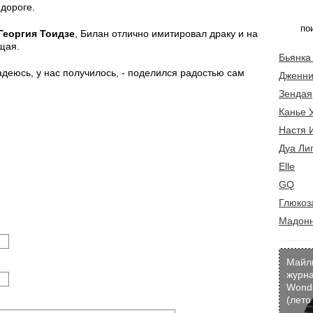
 дороге.
Георгия Тоидзе
, Билан отлично имитировал драку и на
щая.
Бьянка
адеюсь, у нас получилось, - поделился радостью сам
Дженни
Зендая
Канье 
Настя 
Дуа Ли
Elle
GQ
Глюкоз
Мадон
Майл
журн
Wond
(лето