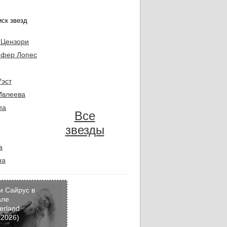
 Цензори
фер Лопес
Уэст
Ивлеева
па
Все
звезды
а
на
и Сайрус в
але
erland
Кадр
 2026)
дня