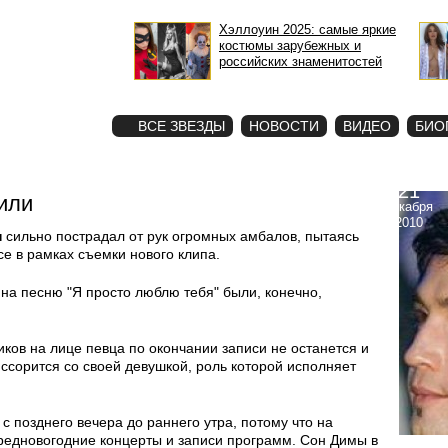
Хэллоуин 2025: самые яркие
костюмы зарубежных и
российских знаменитостей
STAR
ФОТО
ВСЕ ЗВЕЗДЫ
НОВОСТИ
ВИДЕО
БИО
21
или
декабря
2010
н
сильно пострадал от рук огромных амбалов, пытаясь
е в рамках съемки нового клипа.
на песню "Я просто люблю тебя" были, конечно,
иков на лице певца по окончании записи не останется и
 ссорится со своей девушкой, роль которой исполняет
 с позднего вечера до раннего утра, потому что на
редновогодние концерты и записи программ. Сон Димы в