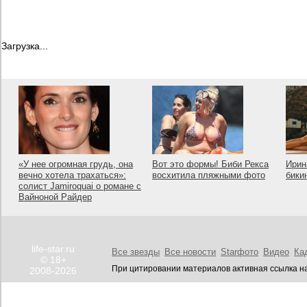
Загрузка...
«У нее огромная грудь, она
Вот это формы! Биби Рекса
Ирин
вечно хотела трахаться»:
восхитила пляжными фото
бики
солист Jamiroquai о романе с
Вайноной Райдер
life-star.ru
Все звезды
Все новости
Starфото
Видео
Ка
© 18+
При цитировании материалов активная ссылка на
2008-2026