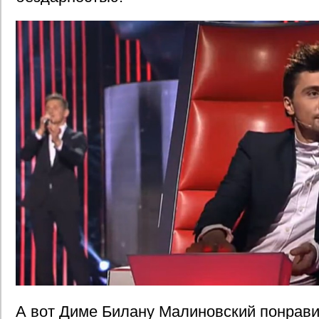
А вот Диме Билану Малиновский понрави