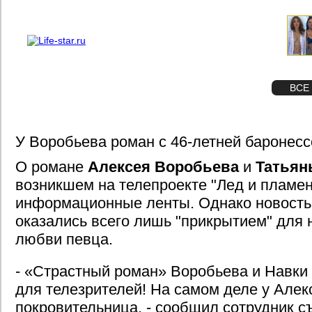
О проекте
Реклама
STAR
ФОТО
ВСЕ
У Воробьева роман с 46-летней баронесс
О романе
Алексея Воробьева
и
Татьян
возникшем на телепроекте "Лед и пламен
информационные ленты. Однако новость
оказались всего лишь "прикрытием" для
любви певца.
- «Страстный роман» Воробьева и Навки 
для телезрителей! На самом деле у Алек
покровительница, - сообщил сотрудник с