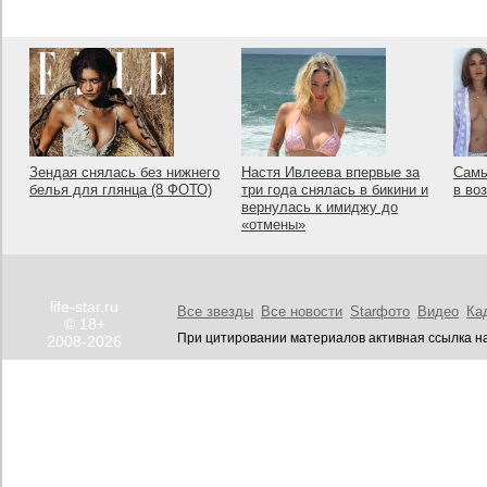
Зендая снялась без нижнего
Настя Ивлеева впервые за
Самы
белья для глянца (8 ФОТО)
три года снялась в бикини и
в во
вернулась к имиджу до
«отмены»
life-star.ru
Все звезды
Все новости
Starфото
Видео
Ка
© 18+
При цитировании материалов активная ссылка на
2008-2026