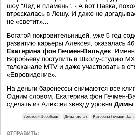
шоу "Лед и пламень". - А вот Навка, пох
втрескалась в Лешу. И даже не догадывае
не «светит»...
Богатой покровительницей, уже 5 год с
развитию карьеры Алексея, оказалась 46
Екатерина фон Гечмен-Вальдек
. Именн
Воробьеву поступить в Школу-студию МХА
телеканале MTV и даже участвовать в от
«Евровидение».
На деньги баронессы снимаются все кли
Одним словом, Екатерина фон Гечмен-В
сделать из Алексея звезду уровня
Димы
Алексей Воробьёв
Дима Билан
Катерина Гечмен-Валь
ОТПРАВИТЬ: