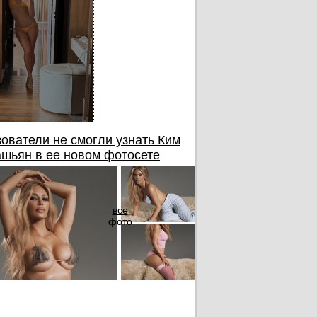
ователи не смогли узнать Ким
шьян в ее новом фотосете
все
фото