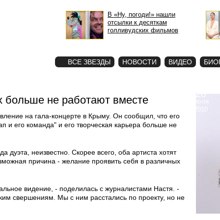
В «Ну, погоди!» нашли
отсылки к десяткам
голливудских фильмов
STAR
ФОТО
ВСЕ ЗВЕЗДЫ
НОВОСТИ
ВИДЕО
БИО
28
х больше не работают вместе
июля
2010
ление на гала-концерте в Крыму. Он сообщил, что его
ап и его команда" и его творческая карьера больше не
а дуэта, неизвестно. Скорее всего, оба артиста хотят
озможная причина - желание проявить себя в различных
альное видение, - поделилась с журналистами Настя. -
ким свершениям. Мы с ним расстались по проекту, но не