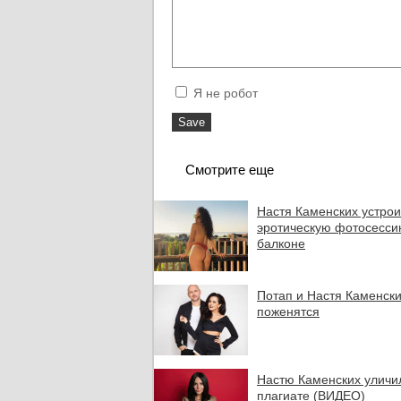
Я не робот
Смотрите еще
Настя Каменских устро
эротическую фотосесси
балконе
Потап и Настя Каменск
поженятся
Настю Каменских уличи
плагиате (ВИДЕО)