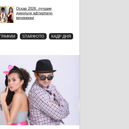
Оскар 2026: лучшие
декольте афтерпати-
вечеринки
ГРАФИИ
STARФОТО
КАДР ДНЯ