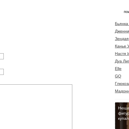
Бьянка
Дженни
Зендая
Канье 
Настя 
Дуа Ли
Elle
GQ
Глюкоз
Мадон
Нюша
фигур
купал