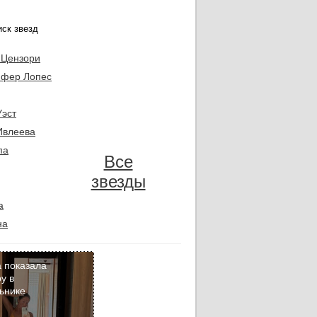
 Цензори
фер Лопес
Уэст
Ивлеева
па
Все
звезды
а
на
 показала
у в
ьнике
Кадр
дня