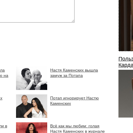
Польз
Карда
ила
Настя Каменских вышла
ю на
замуж за Потапа
их
Потап игнорирует Настю
Каменских
ли в
Всё как мы любим: голая
Настя Каменских в журнале