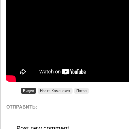
Видео
Настя Каменских
Потап
ОТПРАВИТЬ:
Post new comment