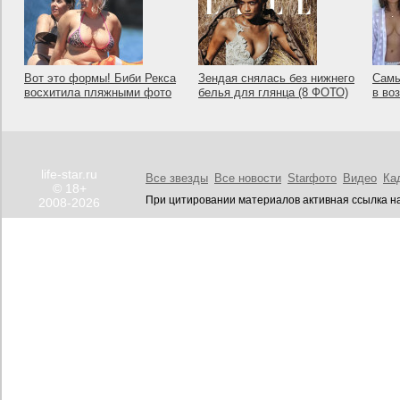
Вот это формы! Биби Рекса
Зендая снялась без нижнего
Самы
восхитила пляжными фото
белья для глянца (8 ФОТО)
в во
life-star.ru
Все звезды
Все новости
Starфото
Видео
Ка
© 18+
При цитировании материалов активная ссылка на
2008-2026