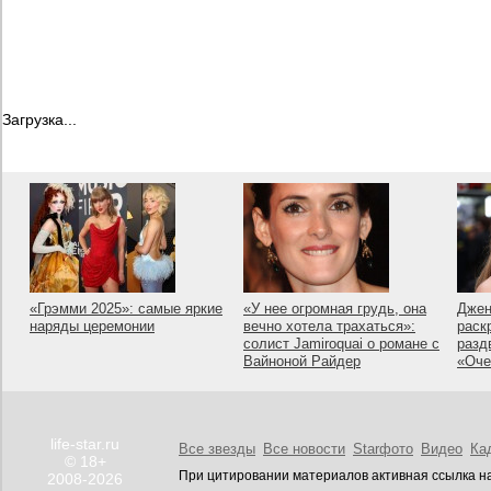
Загрузка...
«Грэмми 2025»: самые яркие
«У нее огромная грудь, она
Джен
наряды церемонии
вечно хотела трахаться»:
раск
солист Jamiroquai о романе с
разд
Вайноной Райдер
«Оче
life-star.ru
Все звезды
Все новости
Starфото
Видео
Ка
© 18+
При цитировании материалов активная ссылка на
2008-2026