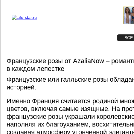
О проекте
Реклама
STAR
ФОТО
ВСЕ
Французские розы от AzaliaNow – романт
в каждом лепестке
Французские или галльские розы облада
историей.
Именно Франция считается родиной мно
цветов, включая самые изящные. На про
французские розы украшали королевские
наполняя их благоуханием, восхититель
создавая атмосферу утонченной элегант