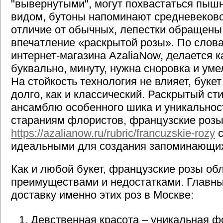
"вывернутыми", могут похвастаться пы
видом, бутоны напоминают средневеково
отличие от обычных, лепестки обращены 
впечатление «раскрытой розы». По слов
интернет-магазина AzaliaNow, делается 
буквально, минуту, нужна сноровка и ум
На стойкость технология не влияет, буке
долго, как и классический. Раскрытый ст
ансамблю особенного шика и уникальнос
стараниям флористов, французские роз
https://azalianow.ru/rubric/francuzskie-rozy
с
идеальными для создания запоминающих
Как и любой букет, французские розы о
преимуществами и недостатками. Главны
доставку именно этих роз в Москве:
Девственная красота – уникальная ф