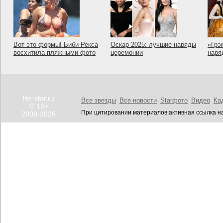
Вот это формы! Биби Рекса
Оскар 2025: лучшие наряды
«Грэ
восхитила пляжными фото
церемонии
наря
life-star.ru
Все звезды
Все новости
Starфото
Видео
Ка
© 18+
При цитировании материалов активная ссылка на
2008-2026