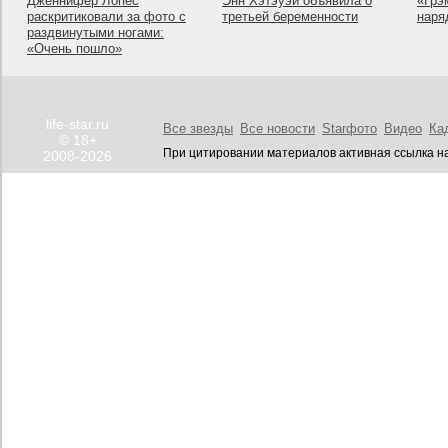
Дженнифер Лопес
Энн Хэтэуэй объявила о
«Грэ
раскритиковали за фото с
третьей беременности
наря
раздвинутыми ногами:
«Очень пошло»
life-star.ru
Все звезды
Все новости
Starфото
Видео
Ка
© 18+
При цитировании материалов активная ссылка на
2008-2026