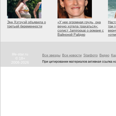
Энн Хэтэуэй объявила о
«У нее огромная грудь, она
Наст
третьей беременности
вечно хотела трахаться»:
три 
солист Jamiroquai о романе с
верн
Вайноной Райдер
«отм
life-star.ru
Все звезды
Все новости
Starфото
Видео
Ка
© 18+
При цитировании материалов активная ссылка на
2008-2026