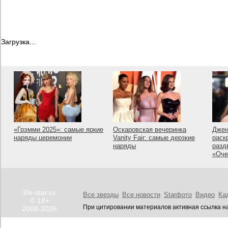
Загрузка...
«Грэмми 2025»: самые яркие
Оскаровская вечеринка
Джен
наряды церемонии
Vanity Fair: самые дерзкие
раск
наряды
разд
«Оче
life-star.ru
Все звезды
Все новости
Starфото
Видео
Ка
© 18+
При цитировании материалов активная ссылка на
2008-2026