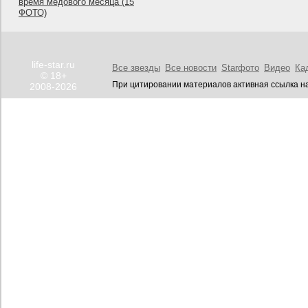
время медового месяца (15
ФОТО)
life-star.ru
Все звезды
Все новости
Starфото
Видео
Ка
© 18+
При цитировании материалов активная ссылка на
2008-2026