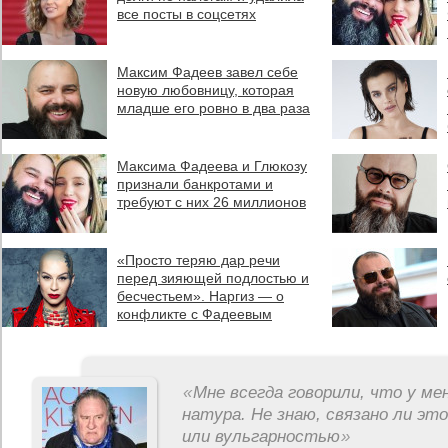
все посты в соцсетях
Максим Фадеев завел себе
новую любовницу, которая
младше его ровно в два раза
Максима Фадеева и Глюкозу
признали банкротами и
требуют с них 26 миллионов
«Просто теряю дар речи
перед зияющей подлостью и
бесчестьем». Наргиз — о
конфликте с Фадеевым
«
Мне всегда говорили, что у ме
натура. Не знаю, связано ли эт
или вульгарностью
»