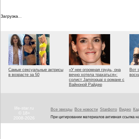
Загрузка...
Самые сексуальные актрисы
«У нее огромная грудь, она
Вот 
в возрасте за 50
вечно хотела трахаться»:
восх
солист Jamiroquai о романе с
Вайноной Райдер
life-star.ru
Все звезды
Все новости
Starфото
Видео
Ка
© 18+
При цитировании материалов активная ссылка на
2008-2026