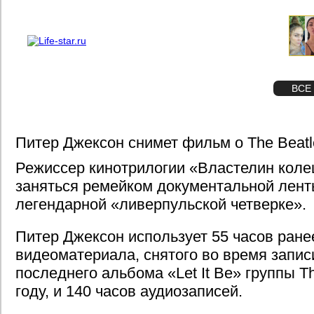
О проекте
Реклама
STAR
ФОТО
ВСЕ
Питер Джексон снимет фильм о The Beatl
Режиссер кинотрилогии «Властелин коле
заняться ремейком документальной ленты 
легендарной «ливерпульской четверке».
Питер Джексон использует 55 часов ране
видеоматериала, снятого во время запис
последнего альбома «Let It Be» группы Th
году, и 140 часов аудиозаписей.