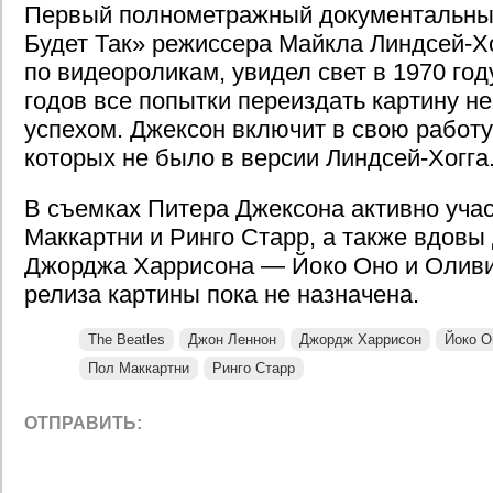
Первый полнометражный документальны
Будет Так» режиссера Майкла Линдсей-Хо
по видеороликам, увидел свет в 1970 году
годов все попытки переиздать картину н
успехом. Джексон включит в свою работу
которых не было в версии Линдсей-Хогга
В съемках Питера Джексона активно уча
Маккартни и Ринго Старр, а также вдовы
Джорджа Харрисона — Йоко Оно и Оливи
релиза картины пока не назначена.
The Beatles
Джон Леннон
Джордж Харрисон
Йоко О
Пол Маккартни
Ринго Старр
ОТПРАВИТЬ: