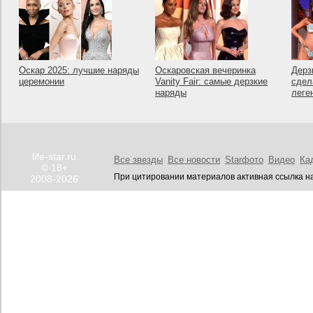
Оскар 2025: лучшие наряды
Оскаровская вечеринка
Дерз
церемонии
Vanity Fair: самые дерзкие
сдел
наряды
леге
life-star.ru
Все звезды
Все новости
Starфото
Видео
Ка
© 18+
При цитировании материалов активная ссылка на
2008-2026