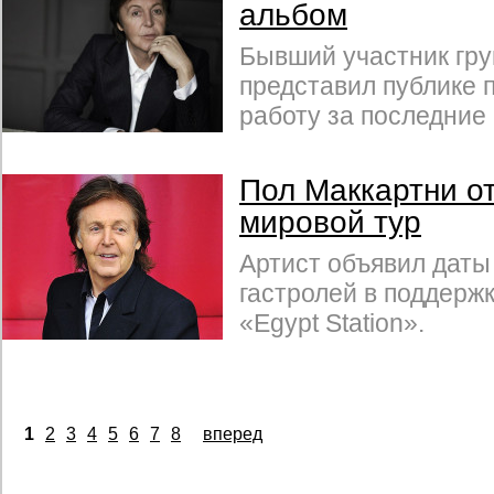
альбом
Бывший участник гру
представил публике 
работу за последние 
Пол Маккартни о
мировой тур
Артист объявил дат
гастролей в поддерж
«Egypt Station».
1
2
3
4
5
6
7
8
вперед