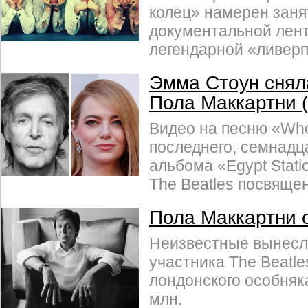
колец» намерен заня
документальной ленты
легендарной «ливерп
Эмма Стоун снял
Пола Маккартни
Видео на песню «Who
последнего, семнадца
альбома «Egypt Stati
The Beatles посвящен
Пола Маккартни 
Неизвестные вынесл
участника The Beatles
лондонского особняк
млн.