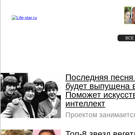
О проекте
Реклама
STAR
ФОТО
ВСЕ
Последняя песня 
будет выпущена в
Поможет искусст
интеллект
Проектом занимается
Топ-8 звезд веге