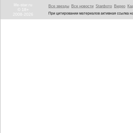
life-star.ru
Все звезды
Все новости
Starфото
Видео
Ка
© 18+
При цитировании материалов активная ссылка на
2008-2026