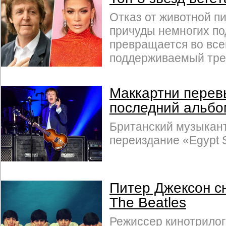
Отказ от животной п
причуды немногих п
превращается во вс
поддерживаемый тре
Маккартни перев
последний альбо
Британский музыкан
переиздание «Egypt S
Питер Джексон с
The Beatles
Режиссер кинотрило