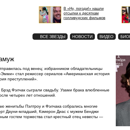
В «Ну, погоди!» нашли
отсылки к десяткам
голливудских фильмов
STAR
ФОТО
ВСЕ ЗВЕЗДЫ
НОВОСТИ
ВИДЕО
БИО
1
замуж
октября
2018
отправилась под венец: избранником обладательницы
 «Эмми» стал режиссер сериалов «Американская история
рия преступлений».
й Брэд Фэлчак сыграли свадьбу. Узами брака влюбленные
после четырех лет отношений.
аю женитьбы Пэлтроу и Фэлчака собрались многие
берт Дауни-младший, Кэмерон Диас с мужем Бенджи
ым гостем торжества стал крестный отец невесты —