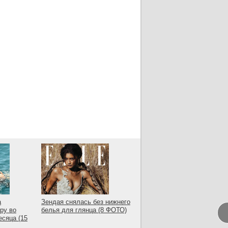
а
Зендая снялась без нижнего
ру во
белья для глянца (8 ФОТО)
есяца (15