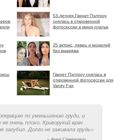
53-летняя Гвинет Пэлтроу
еров,
снялась в откровенной
меяли
фотосессии в мини-платье
оу
25 актрис, певиц и моделей
нов
без макияжа
рисы
Гвинет Пэлтроу снялась в
откровенной фотосессии для
Vanity Fair
операцию по уменьшению груди, и
 ее очень плохо. Криворукий врач
е загубил. Долго не заживала грудь
»
– Анна Семенович