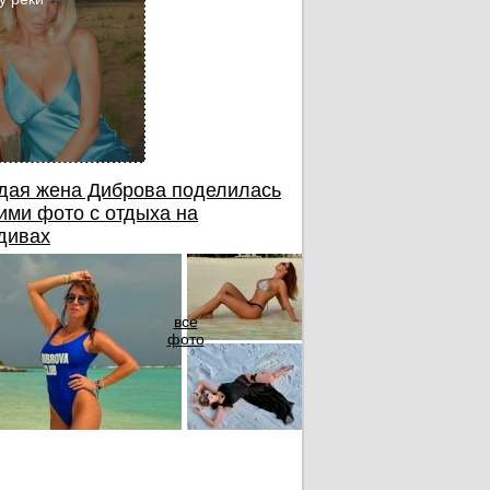
дая жена Диброва поделилась
ими фото с отдыха на
дивах
все
фото