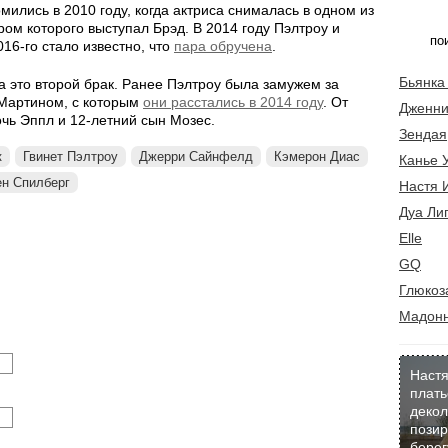
мились в 2010 году, когда актриса снималась в одном из
ом которого выступал Брэд. В 2014 году Пэлтроу и
016-го стало известно, что
пара обручена
.
Бьянка
да это второй брак. Ранее Пэлтроу была замужем за
Мартином, с которым
они расстались в 2014 году
. От
Дженни
дочь Эппл и 12-летний сын Мозес.
Зендая
к
Гвинет Пэлтроу
Джерри Сайнфелд
Кэмерон Диас
Канье 
ен Спилберг
Настя 
Дуа Ли
Elle
GQ
Глюкоз
Мадон
Настя
плать
декол
позир
берег