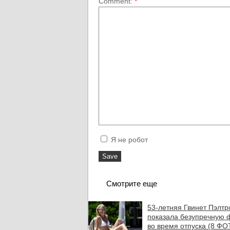
Comment:
*
Я не робот
Смотрите еще
53-летняя Гвинет Пэлтр
показала безупречную 
во время отпуска (8 ФО