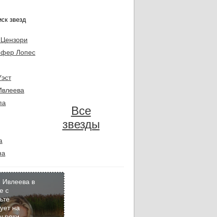
 Цензори
фер Лопес
Уэст
Ивлеева
па
Все
звезды
а
на
 Ивлеева в
е с
ьте
Кадр
ует на
дня
у реки