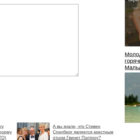
Моло
горяч
Маль
оу
А вы знали, что Стивен
форму
Спилберг является крестным
ТО)
отцом Гвинет Пэлтроу?