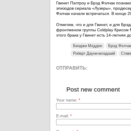
Гвинет Пэлтроу и Брэд Фэлчак познако
эпизодов сериала «Лузеры», продюсер
Фэлчак начали встречаться. В конце 2
Отметим, что и для Гвинет, и для Брэ
фронтменом группы Coldplay Крисом 
этого брака у Гвинет есть 14-летняя 
Бенджи Мэдден
Брэд Фэлча
Роберт Дауни-младший
Стив
ОТПРАВИТЬ:
Post new comment
Your name:
*
E-mail:
*