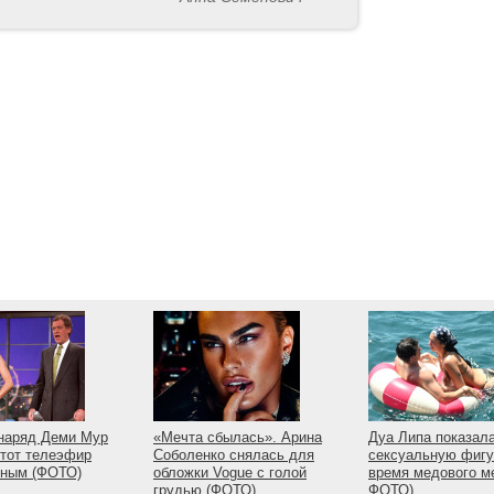
наряд Деми Мур
«Мечта сбылась». Арина
Дуа Липа показал
тот телеэфир
Соболенко снялась для
сексуальную фигу
рным (ФОТО)
обложки Vogue с голой
время медового м
грудью (ФОТО)
ФОТО)