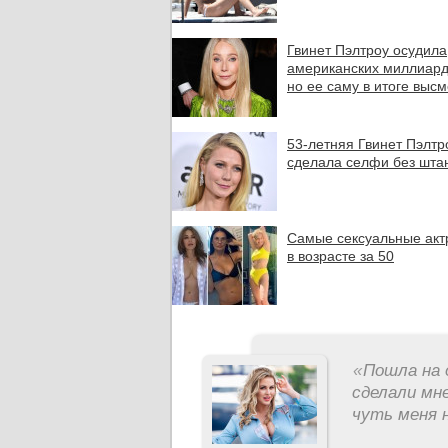
Гвинет Пэлтроу осудила
американских миллиард
но ее саму в итоге выс
53-летняя Гвинет Пэлтр
сделала селфи без шта
Самые сексуальные акт
в возрасте за 50
«
Пошла на 
сделали мне
чуть меня н