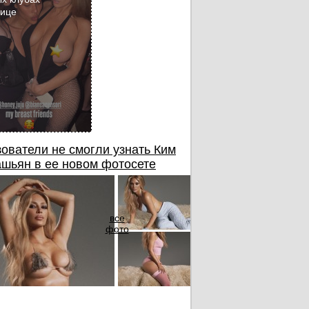
бице
ователи не смогли узнать Ким
шьян в ее новом фотосете
все
фото