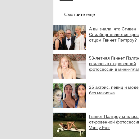
Смотрите еще
А вы знали, что Стивен
Спилберг является кре
отцом Гвинет Пэлтроу?
53-летняя Гвинет Пэлтр
снялась в откровенной
фотосессии в мини-пла
25 актрис, певиц и мод
без макияжа
Гвинет Пэлтроу снялась
откровенной фотосесси
Vanity Fair