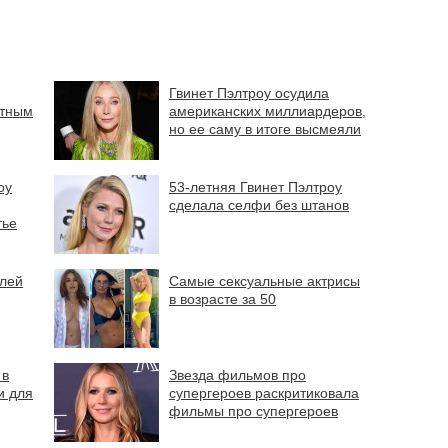
Гвинет Пэлтроу осудила
стным
американских миллиардеров,
но ее саму в итоге высмеяли
оу
53-летняя Гвинет Пэлтроу
сделала селфи без штанов
тье
елей
Самые сексуальные актрисы
в возрасте за 50
 в
Звезда фильмов про
и для
супергероев раскритиковала
фильмы про супергероев