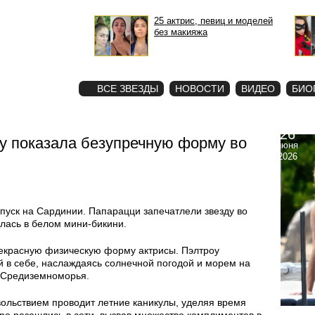
25 актрис, певиц и моделей
без макияжа
STAR
ФОТО
ВСЕ ЗВЕЗДЫ
НОВОСТИ
ВИДЕО
БИО
26
оу показала безупречную форму во
июня
2026
тпуск на Сардинии. Папарацци запечатлели звезду во
илась в белом мини-бикини.
екрасную физическую форму актрисы. Пэлтроу
 в себе, наслаждаясь солнечной погодой и морем на
 Средиземноморья.
вольствием проводит летние каникулы, уделяя время