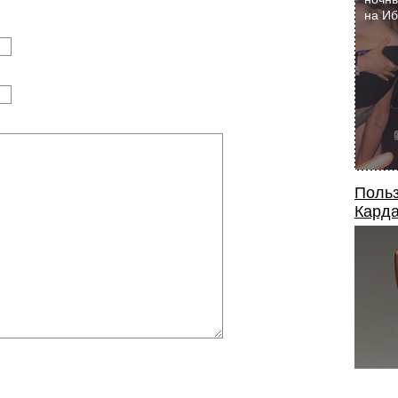
на И
Польз
Карда