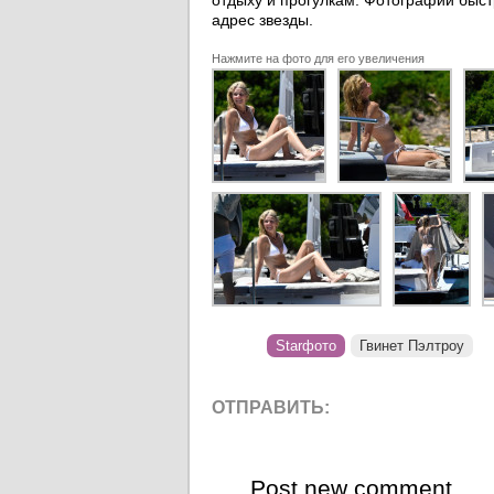
отдыху и прогулкам. Фотографии быст
адрес звезды.
Нажмите на фото для его увеличения
Starфото
Гвинет Пэлтроу
ОТПРАВИТЬ:
Post new comment