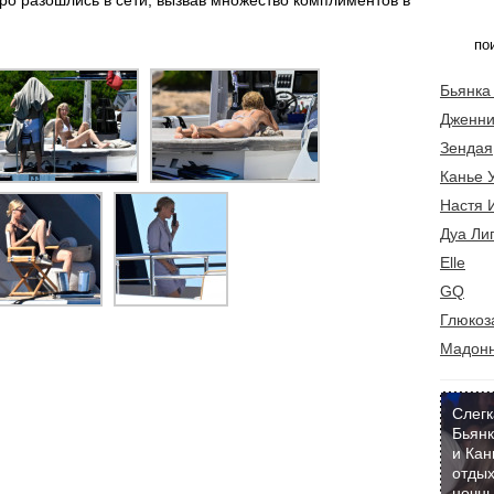
ро разошлись в сети, вызвав множество комплиментов в
Бьянка
Дженни
Зендая
Канье 
Настя 
Дуа Ли
Elle
GQ
Глюкоз
Мадон
Слегк
Бьянк
и Кан
отдых
ночны