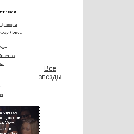
 Цензори
фер Лопес
Уэст
Ивлеева
па
Все
звезды
а
на
а одетая
а Цензори
ье Уэст
Кадр
ают в
дня
х клубах