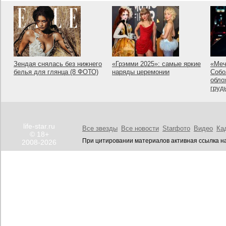
Зендая снялась без нижнего
«Грэмми 2025»: самые яркие
«Меч
белья для глянца (8 ФОТО)
наряды церемонии
Собо
обло
груд
life-star.ru
Все звезды
Все новости
Starфото
Видео
Ка
© 18+
При цитировании материалов активная ссылка на
2008-2026