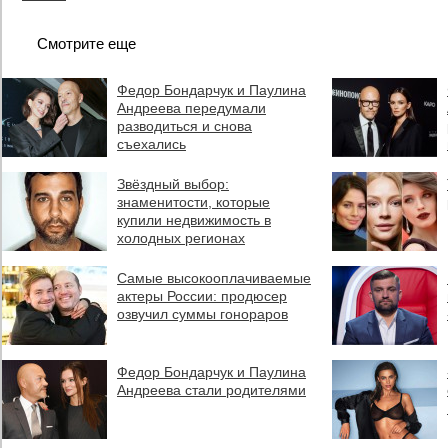
Смотрите еще
Федор Бондарчук и Паулина
Андреева передумали
разводиться и снова
съехались
Звёздный выбор:
знаменитости, которые
купили недвижимость в
холодных регионах
Самые высокооплачиваемые
актеры России: продюсер
озвучил суммы гонораров
Федор Бондарчук и Паулина
Андреева стали родителями