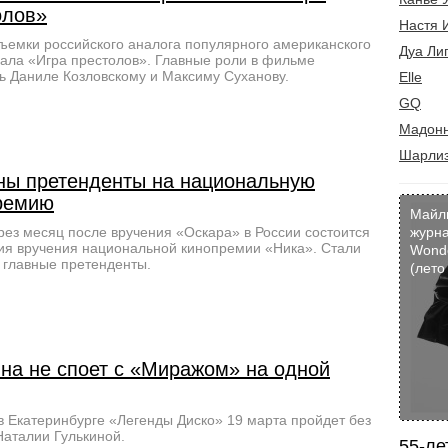
олов»
Настя 
ъемки российского аналога популярного американского
Дуа Ли
ала «Игра престолов». Главные роли в фильме
ь Даниле Козловскому и Максиму Суханову.
Elle
GQ
Мадон
Шарлиз
ны претенденты на национальную
ремию
Майл
рез месяц после вручения «Оскара» в России состоится
журн
я вручения национальной кинопремии «Ника». Стали
Wond
 главные претенденты.
(лето
ина не споет с «Миражом» на одной
в Екатеринбурге «Легенды Диско» 19 марта пройдет без
Наталии Гулькиной.
55-ле