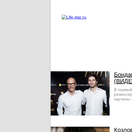
О проекте
Реклама
Бонда
(ВИДЕ
В первый
режиссер
картины 
Козло