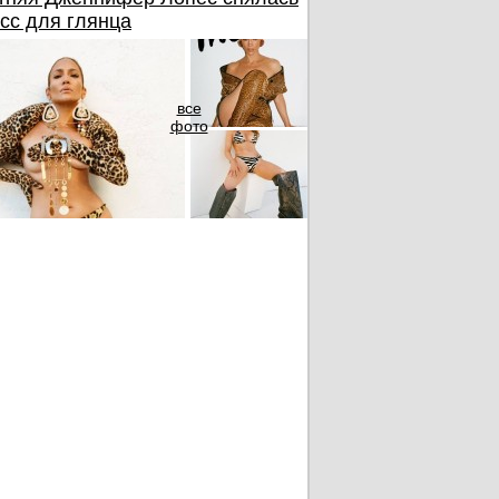
сс для глянца
все
фото