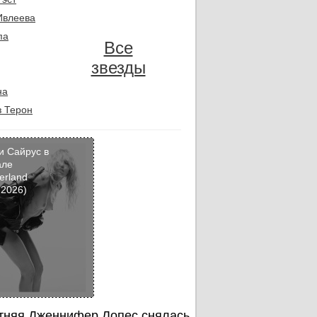
Ивлеева
па
Все
звезды
на
 Терон
и Сайрус в
але
erland
Кадр
 2026)
дня
тняя Дженнифер Лопес снялась