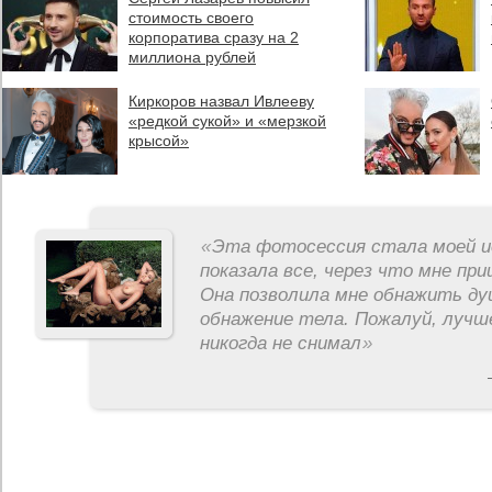
стоимость своего
корпоратива сразу на 2
миллиона рублей
Киркоров назвал Ивлееву
«редкой сукой» и «мерзкой
крысой»
«
Эта фотосессия стала моей и
показала все, через что мне пр
Она позволила мне обнажить ду
обнажение тела. Пожалуй, лучш
никогда не снимал
»