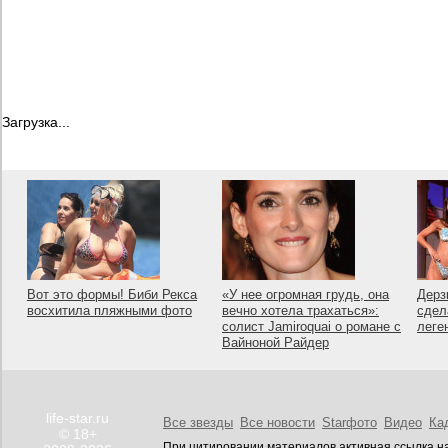
Загрузка...
Вот это формы! Биби Рекса
«У нее огромная грудь, она
Дерз
восхитила пляжными фото
вечно хотела трахаться»:
сдел
солист Jamiroquai о романе с
леге
Вайноной Райдер
life-star.ru
Все звезды
Все новости
Starфото
Видео
Ка
© 18+
При цитировании материалов активная ссылка на