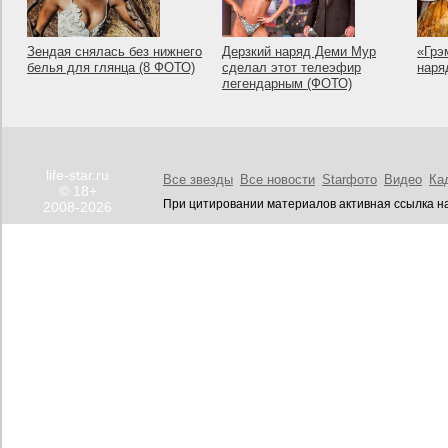
Зендая снялась без нижнего
Дерзкий наряд Деми Мур
«Грэ
белья для глянца (8 ФОТО)
сделал этот телеэфир
наря
легендарным (ФОТО)
life-star.ru
Все звезды
Все новости
Starфото
Видео
Ка
© 18+
При цитировании материалов активная ссылка на
2008-2026