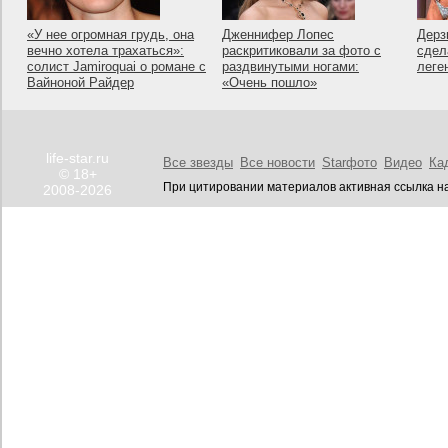
«У нее огромная грудь, она
Дженнифер Лопес
Дерз
вечно хотела трахаться»:
раскритиковали за фото с
сдел
солист Jamiroquai о романе с
раздвинутыми ногами:
леге
Вайноной Райдер
«Очень пошло»
life-star.ru
Все звезды
Все новости
Starфото
Видео
Ка
© 18+
При цитировании материалов активная ссылка на
2008-2026