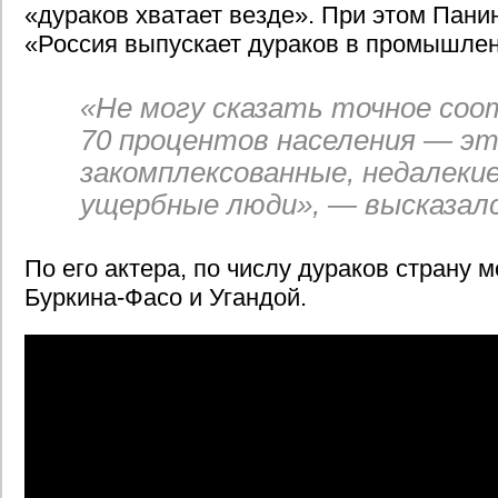
«дураков хватает везде». При этом Пани
«Россия выпускает дураков в промышле
«Не могу сказать точное соо
70 процентов населения — э
закомплексованные, недалекие
ущербные люди», — высказал
По его актера, по числу дураков страну 
Буркина-Фасо и Угандой.