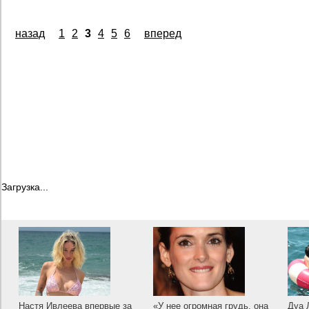
назад
1
2
3
4
5
6
вперед
Загрузка...
Настя Ивлеева впервые за
«У нее огромная грудь, она
Дуа 