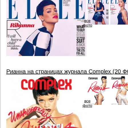
все
фото
Рианна на страницах журнала Complex (20 
все
фото