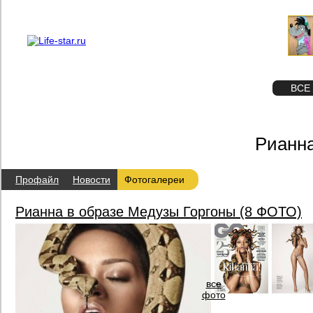
О проекте
Реклама
STAR
ФОТО
ВСЕ
Рианна
Профайл
Новости
Фотогалереи
Рианна в образе Медузы Горгоны (8 ФОТО)
все
фото