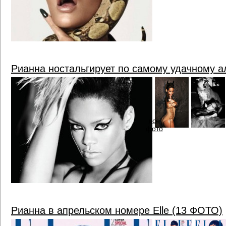
Рианна ностальгирует по самому удачному 
все
фото
Рианна в апрельском номере Elle (13 ФОТО)