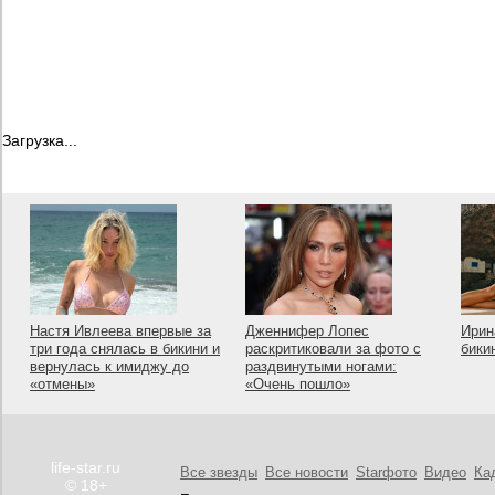
Загрузка...
Настя Ивлеева впервые за
Дженнифер Лопес
Ирин
три года снялась в бикини и
раскритиковали за фото с
бики
вернулась к имиджу до
раздвинутыми ногами:
«отмены»
«Очень пошло»
life-star.ru
Все звезды
Все новости
Starфото
Видео
Ка
© 18+