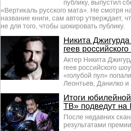
публику, выпустил сб
«Вертикаль русского мата». Не смотря н
название книги, сам автор утверждает, ч
не для того, чтобы шокировать публику.
Никита Джигурда
геев российского
Актер Никита Джигур
геев российского шоу
«голубой пул» попали
Леонтьев, Данилко и
Итоги юбилейной
ТВ» подведут на
После недавних скан
результатами премии