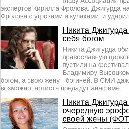
главу Ассоциации п
экспертов Кирилла Фролова. Джигурда н
Фролова с угрозами и кулаками, и ударил
Никита Джигурда
себя богом
Никита Джигурда оби
православную церковь
пустили на фестива
Владимиру Высоцкому
богом, а свою жену - богиней. В СМИ даж
возможно, артиста предадут анафеме.
Никита Джигурда
очередную эроф
своей жены (ФО