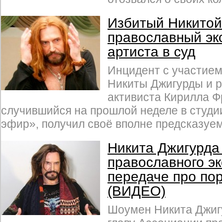
Избитый Никитой
православный эк
артиста в суд
Инцидент с участием
Никиты Джигурды и р
активиста Кирилла Ф
случившийся на прошлой неделе в студи
эфир», получил своё вполне предсказуе
Никита Джигурда
православного эк
передаче про по
(ВИДЕО)
Шоумен Никита Джиг