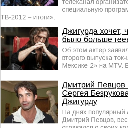
телеканал организат
специальную програ
ТВ-2012 – итоги».
Джигурда хочет, 
было больше гее
Об этом актер заяви
второго выпуска ток
Мексике-2» на MTV. В
Дмитрий Певцов 
Сергея Безрукова
Джигурду
На днях популярный 
Дмитрий Певцов, ве
отозвался о своих ко