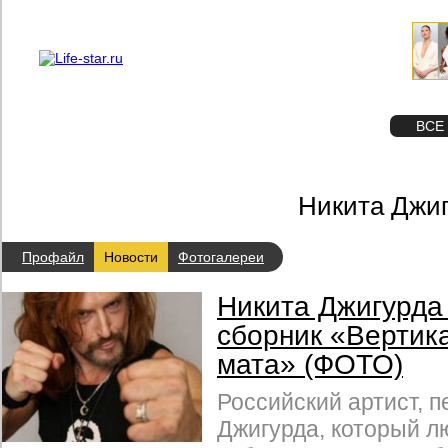
О проекте
Реклама
STAR
ФОТО
ВСЕ
Никита Джиг
Профайл
Новости
Фотогалереи
Никита Джигурда
сборник «Вертика
мата» (ФОТО)
Российский артист, п
Джигурда, который л