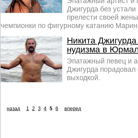
Эпатажный артист и 
Джигурда без устали
прелести своей жены
чемпионки по фигурному катанию Марин
Никита Джигурда
нудизма в Юрма
Эпатажный певец и а
Джигурда порадовал 
выходкой.
назад
1
2
3
4
5
6
вперед