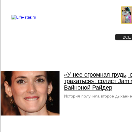
О проекте
Реклама
STAR
ФОТО
ВСЕ
«У нее огромная грудь, 
трахаться»: солист Jami
Вайноной Райдер
История получила второе дыхание