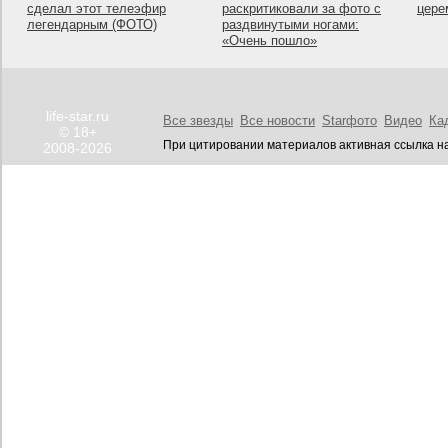
сделал этот телеэфир
раскритиковали за фото с
цере
легендарным (ФОТО)
раздвинутыми ногами:
«Очень пошло»
life-star.ru
Все звезды
Все новости
Starфото
Видео
Ка
© 18+
При цитировании материалов активная ссылка на
2008-2026