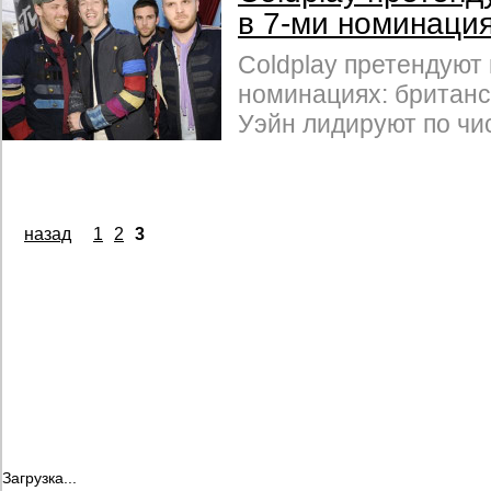
в 7-ми номинаци
Coldplay претендуют
номинациях: британс
Уэйн лидируют по чи
назад
1
2
3
Загрузка...