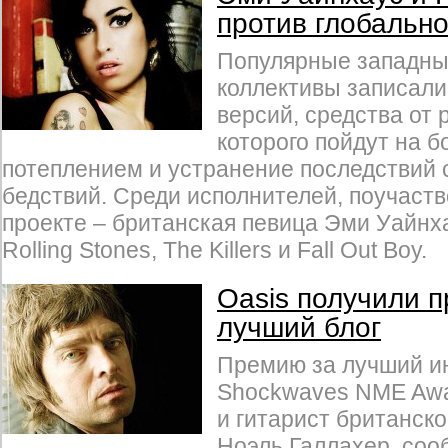
против глобально
Популярные западны
коллективы записали
версий, средства от
которого пойдут на б
потеплением и устранение последствий
бедствий. Среди исполнителей, поучаст
проекте – британская певица Эми Уайнха
Rolling Stones, The Killers и Fall Out Boy.
Oasis получили 
лучший блог
Премию за лучший ин
Shockwaves NME Awa
и гитарист британско
Ноэль Галлахер, со