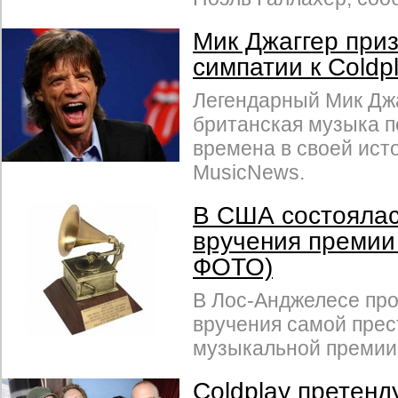
Мик Джаггер приз
симпатии к Coldp
Легендарный Мик Джа
британская музыка 
времена в своей ист
MusicNews.
В США состояла
вручения премии 
ФОТО)
В Лос-Анджелесе пр
вручения самой пре
музыкальной премии 
Coldplay претен