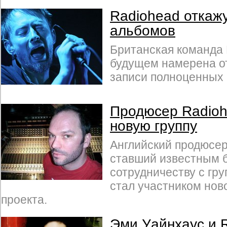
Radiohead откажу
альбомов
Британская команда 
будущем намерена от
записи полноценных
Продюсер Radioh
новую группу
Английский продюсер
ставший известным 
сотрудничеству с гру
стал участником нов
проекта.
Эми Уайнхаус и R