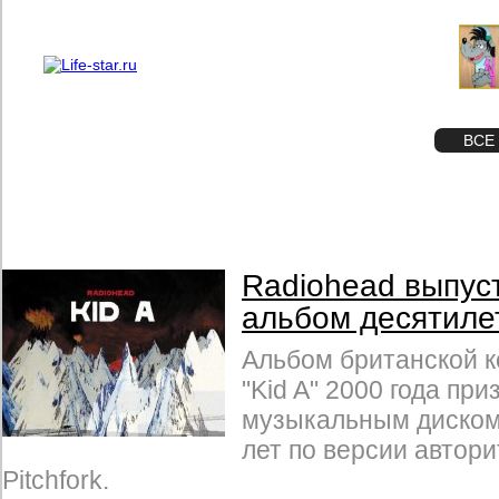
О проекте
Реклама
STAR
ФОТО
ВСЕ
Radiohead выпус
альбом десятиле
Альбом британской 
"Kid A" 2000 года пр
музыкальным диском
лет по версии автори
Pitchfork.