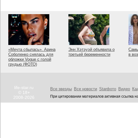
«Мечта сбылась». Арина
Энн Хэтэуэй объявила о
Самы
Соболенко снялась для
третьей беременности
в во
обложки Vogue с голой
грудью (ФОТО)
life-star.ru
Все звезды
Все новости
Starфото
Видео
Ка
© 18+
При цитировании материалов активная ссылка на
2008-2026