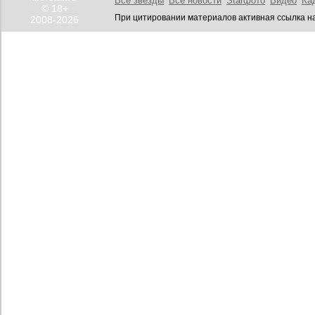
Все звезды
Все новости
Starфото
Видео
Ка
© 18+
При цитировании материалов активная ссылка на
2008-2026