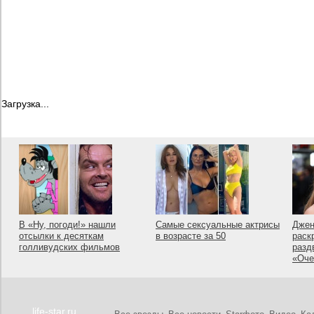
Загрузка...
В «Ну, погоди!» нашли
Самые сексуальные актрисы
Джен
отсылки к десяткам
в возрасте за 50
раск
голливудских фильмов
разд
«Оче
life-star.ru