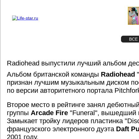
О проекте
Реклама
STAR
ФОТО
ВСЕ
Radiohead выпустили лучший альбом де
Альбом британской команды
Radiohead
"
признан лучшим музыкальным диском по
по версии авторитетного портала Pitchfor
Второе место в рейтинге занял дебютны
группы
Arcade Fire
"Funeral", вышедший в
Замыкает тройку лидеров пластинка "Dis
французского электронного дуэта
Daft P
2001 году.