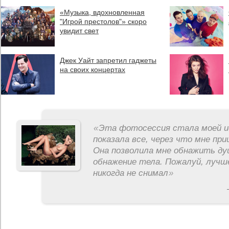
«Музыка, вдохновленная
"Игрой престолов"» скоро
увидит свет
Джек Уайт запретил гаджеты
на своих концертах
«
Эта фотосессия стала моей и
показала все, через что мне пр
Она позволила мне обнажить ду
обнажение тела. Пожалуй, лучш
никогда не снимал
»