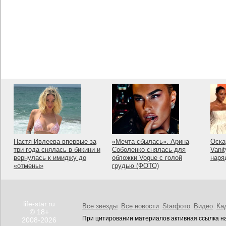
Настя Ивлеева впервые за
«Мечта сбылась». Арина
Оска
три года снялась в бикини и
Соболенко снялась для
Vanit
вернулась к имиджу до
обложки Vogue с голой
наря
«отмены»
грудью (ФОТО)
life-star.ru
Все звезды
Все новости
Starфото
Видео
Ка
© 18+
При цитировании материалов активная ссылка на
2008-2026