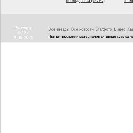
легендарным (ФОТО)
голл
life-star.ru
Все звезды
Все новости
Starфото
Видео
Ка
© 18+
При цитировании материалов активная ссылка на
2008-2026