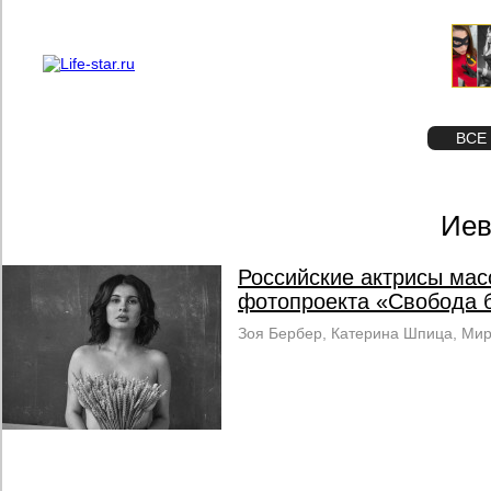
О проекте
Реклама
STAR
ФОТО
ВСЕ
Иев
Российские актрисы мас
фотопроекта «Свобода 
Зоя Бербер, Катерина Шпица, Мир