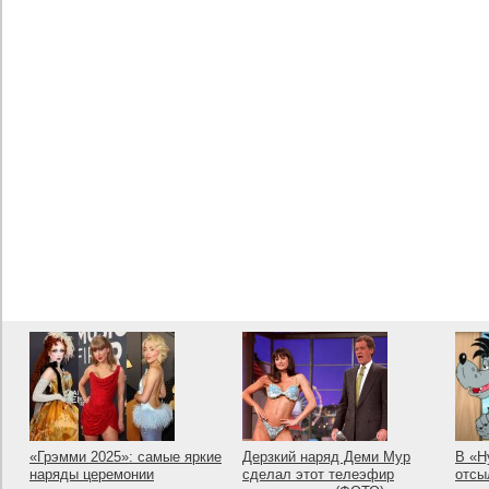
«Грэмми 2025»: самые яркие
Дерзкий наряд Деми Мур
В «Н
наряды церемонии
сделал этот телеэфир
отсы