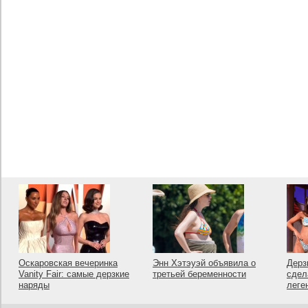
Оскаровская вечеринка
Энн Хэтэуэй объявила о
Дерз
Vanity Fair: самые дерзкие
третьей беременности
сдел
наряды
леге