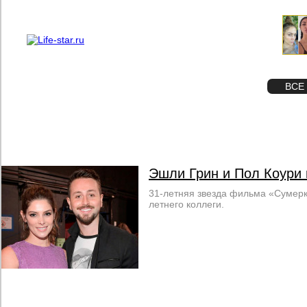
О проекте
Реклама
STAR
ФОТО
ВСЕ
Эшли Грин и Пол Коури
31-летняя звезда фильма «Сумерк
летнего коллеги.