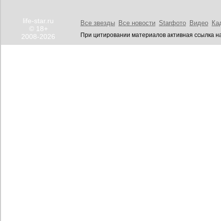
life-star.ru
Все звезды
Все новости
Starфото
Видео
Ка
© 18+
При цитировании материалов активная ссылка на
2008-2026