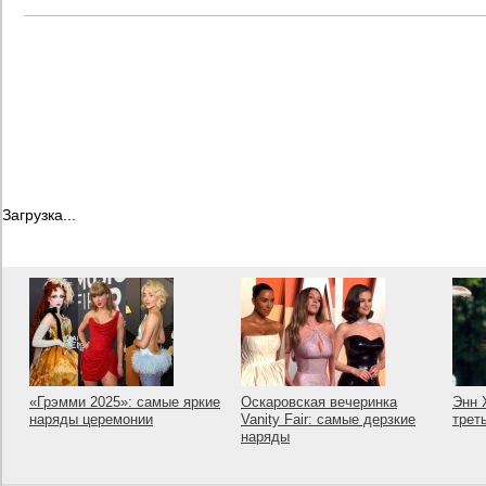
Загрузка...
«Грэмми 2025»: самые яркие
Оскаровская вечеринка
Энн 
наряды церемонии
Vanity Fair: самые дерзкие
трет
наряды