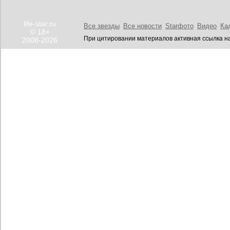
life-star.ru
Все звезды
Все новости
Starфото
Видео
Ка
© 18+
При цитировании материалов активная ссылка на
2008-2026