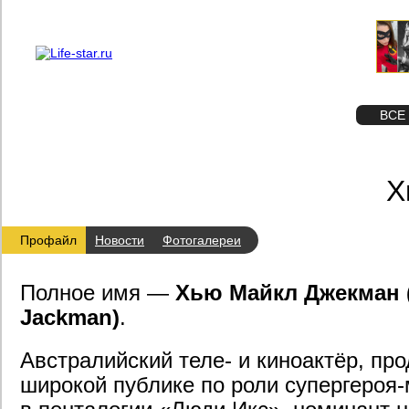
О проекте
Реклама
STAR
ФОТО
ВСЕ
Х
Профайл
Новости
Фотогалереи
Полное имя —
Хью Майкл Джекман 
Jackman)
.
Австралийский теле- и киноактёр, пр
широкой публике по роли супергероя