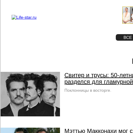
О проекте
Реклама
STAR
ФОТО
ВСЕ
Свитер и трусы: 50-лет
разделся для гламурно
Поклонницы в восторге.
Мэттью Макконахи мог с