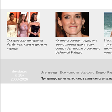
Оскаровская вечеринка
«У нее огромная грудь, она
Наст
Vanity Fair: самые дерзкие
вечно хотела трахаться»:
три 
наряды
солист Jamiroquai о романе с
верн
Вайноной Райдер
«отм
life-star.ru
Все звезды
Все новости
Starфото
Видео
Ка
© 18+
При цитировании материалов активная ссылка на
2008-2026