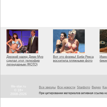
Дерзкий наряд Деми Мур
Вот это формы! Биби Рекса
Ирин
сделал этот телеэфир
восхитила пляжными фото
бики
легендарным (ФОТО)
life-star.ru
Все звезды
Все новости
Starфото
Видео
Ка
© 18+
При цитировании материалов активная ссылка на
2008-2026