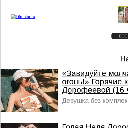
О проекте
Реклама
STAR
ФОТО
ВСЕ
Н
«Завидуйте мол
огонь!» Горячие 
Дорофеевой (16
Девушка без комплек
Голая Надя Доро