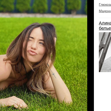
Глюкоз
Мадон
Алина
белье