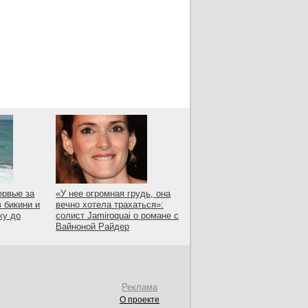
ервые за
«У нее огромная грудь, она
в бикини и
вечно хотела трахаться»:
жу до
солист Jamiroquai о романе с
Вайноной Райдер
Реклама
О проекте