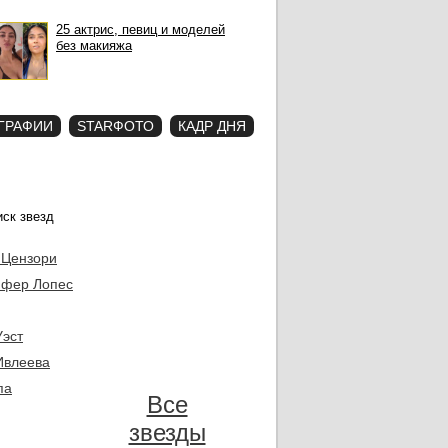
25 актрис, певиц и моделей
без макияжа
ГРАФИИ
STARФОТО
КАДР ДНЯ
 Цензори
фер Лопес
Уэст
Ивлеева
па
Все
звезды