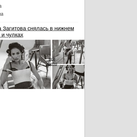
а
на
 Загитова снялась в нижнем
 и чулках
все
фото