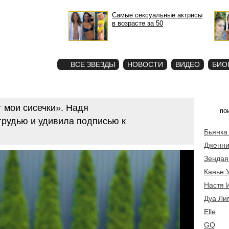
Самые сексуальные актрисы
в возрасте за 50
STAR
ФОТО
ВСЕ ЗВЕЗДЫ
НОВОСТИ
ВИДЕО
БИО
 мои сисечки». Надя
грудью и удивила подписью к
Бьянка
Дженни
Зендая
Канье 
Настя 
Дуа Ли
Elle
GQ