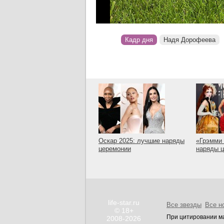
Кадр дня
Надя Дорофеева
Оскар 2025: лучшие наряды
«Грэмми 
церемонии
наряды 
life-star.ru
Все звезды
Все н
© 18+
При цитировании ма
2008-2026