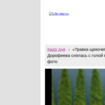
О проекте
Реклама
Twitter
Кадр дня
»
«Травка щекочет
Дорофеева снялась с голой 
фото