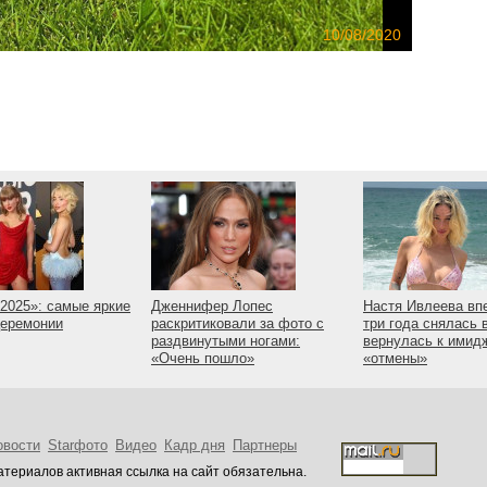
10/08/2020
2025»: самые яркие
Дженнифер Лопес
Настя Ивлеева вп
церемонии
раскритиковали за фото с
три года снялась 
раздвинутыми ногами:
вернулась к имид
«Очень пошло»
«отмены»
овости
Starфото
Видео
Кадр дня
Партнеры
териалов активная ссылка на сайт обязательна.