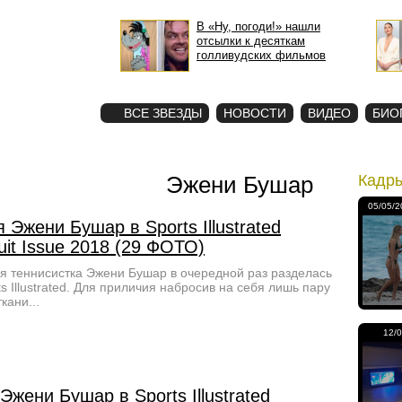
В «Ну, погоди!» нашли
отсылки к десяткам
голливудских фильмов
STAR
ФОТО
ВСЕ ЗВЕЗДЫ
НОВОСТИ
ВИДЕО
БИО
Эжени Бушар
Кадр
05/05/2
 Эжени Бушар в Sports Illustrated
it Issue 2018 (29 ФОТО)
я теннисистка Эжени Бушар в очередной раз разделась
ts Illustrated. Для приличия набросив на себя лишь пару
кани...
12/
Эжени Бушар в Sports Illustrated