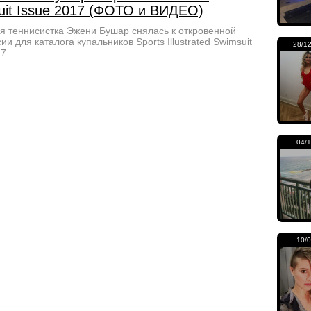
uit Issue 2017 (ФОТО и ВИДЕО)
я теннисистка Эжени Бушар снялась к откровенной
и для каталога купальников Sports Illustrated Swimsuit
28/1
7.
04/
10/