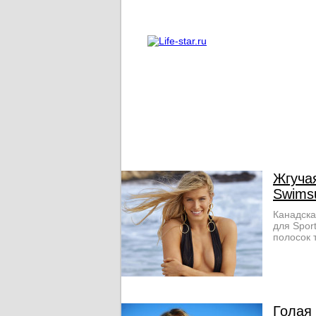
О проекте
Реклама
Жгучая
Swimsu
Канадска
для Spor
полосок т
Голая 