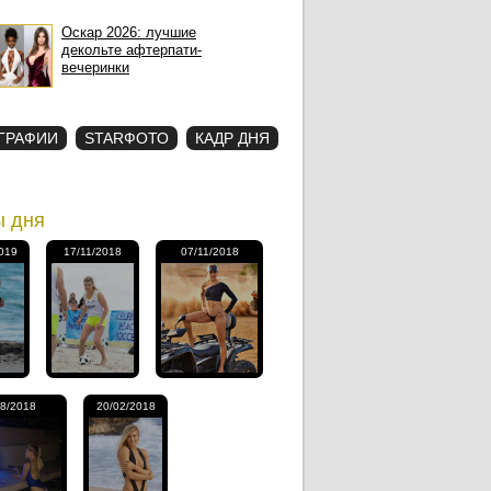
Оскар 2026: лучшие
декольте афтерпати-
вечеринки
ГРАФИИ
STARФОТО
КАДР ДНЯ
ы дня
019
17/11/2018
07/11/2018
08/2018
20/02/2018