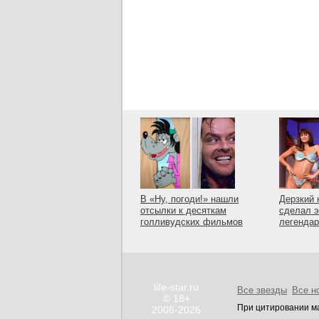
В «Ну, погоди!» нашли
Дерзкий 
отсылки к десяткам
сделал э
голливудских фильмов
легенда
life-star.ru
Все звезды
Все н
© 18+
При цитировании ма
2008-2026