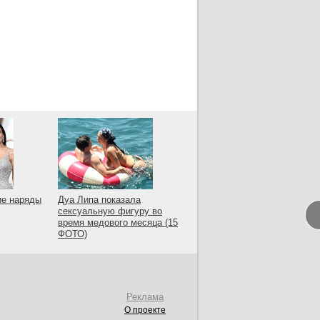
ие наряды
Дуа Липа показала
сексуальную фигуру во
время медового месяца (15
ФОТО)
Реклама
О проекте