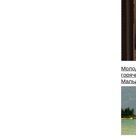
Моло
горяч
Маль