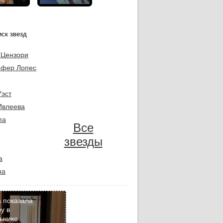
 Цензори
фер Лопес
Уэст
Ивлеева
па
Все
звезды
а
на
 показала
у в
ьнике
Кадр