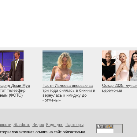
наряд Деми Мур
Настя Ивлеева впервые за
Оскар 2025: лучш
тот телеэфир
три года снялась в бикини и
церемонии
рным (ФОТО)
вернулась к имиджу до
«отмены»
овости
Starфото
Видео
Кадр дня
Партнеры
териалов активная ссылка на сайт обязательна.