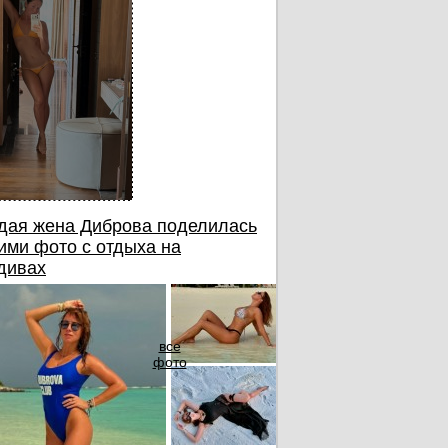
дня
дая жена Диброва поделилась
ими фото с отдыха на
дивах
все
фото