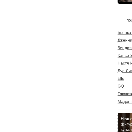
Бьянка
Дженни
Зендая
Канье 
Настя 
Дуа Ли
Elle
GQ
Глюкоз
Мадон
Нюша
фигур
купал