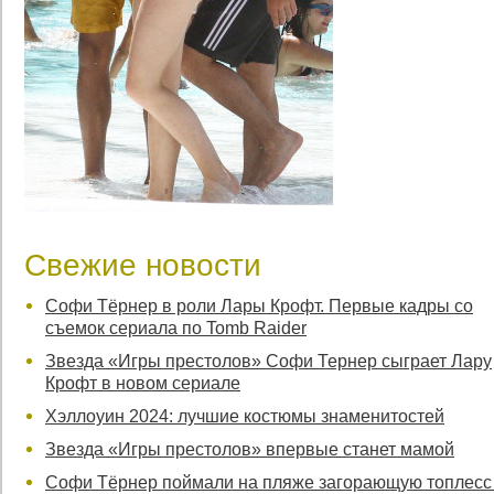
Свежие новости
Софи Тёрнер в роли Лары Крофт. Первые кадры со
съемок сериала по Tomb Raider
Звезда «Игры престолов» Софи Тернер сыграет Лару
Крофт в новом сериале
Хэллоуин 2024: лучшие костюмы знаменитостей
Звезда «Игры престолов» впервые станет мамой
Софи Тёрнер поймали на пляже загорающую топлесс