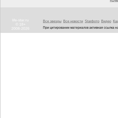
«Оче
life-star.ru
Все звезды
Все новости
Starфото
Видео
Ка
© 18+
При цитировании материалов активная ссылка на
2008-2026