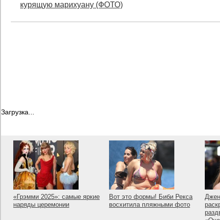
курящую марихуану (ФОТО)
Загрузка...
«Грэмми 2025»: самые яркие
Вот это формы! Биби Рекса
Джен
наряды церемонии
восхитила пляжными фото
раск
разд