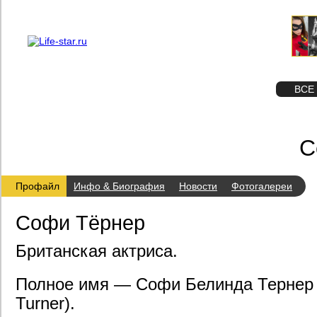
О проекте
Реклама
STAR
ФОТО
ВСЕ
С
Профайл
Инфо & Биография
Новости
Фотогалереи
Софи Тёрнер
Британская актриса.
Полное имя — Софи Белинда Тернер (
Turner).