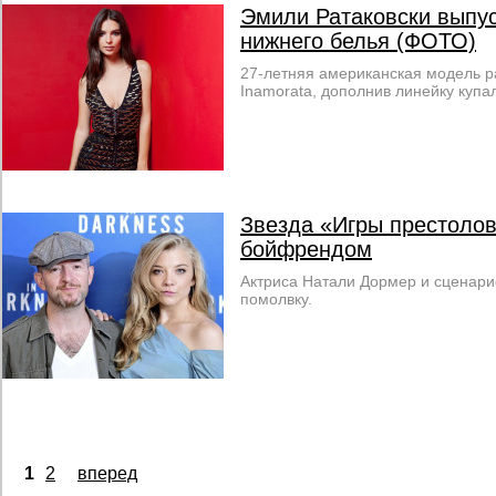
Эмили Ратаковски выпу
нижнего белья (ФОТО)
27-летняя американская модель 
Inamorata, дополнив линейку купа
Звезда «Игры престолов
бойфрендом
Актриса Натали Дормер и сценари
помолвку.
1
2
вперед