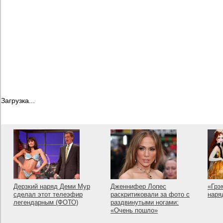
Загрузка...
Дерзкий наряд Деми Мур
Дженнифер Лопес
«Грэ
сделал этот телеэфир
раскритиковали за фото с
наря
легендарным (ФОТО)
раздвинутыми ногами:
«Очень пошло»