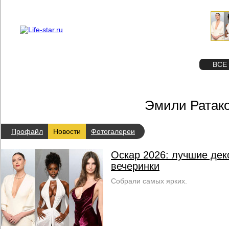
О проекте
Реклама
STAR
ФОТО
ВСЕ
Эмили Ратако
Профайл
Новости
Фотогалереи
Оскар 2026: лучшие дек
вечеринки
Собрали самых ярких.