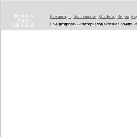
life-star.ru
Все звезды
Все новости
Starфото
Видео
Ка
© 18+
При цитировании материалов активная ссылка на
2008-2026