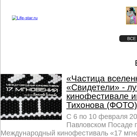
О проекте
Реклама
STAR
ФОТО
ВСЕ
«Частица вселен
«Свидетели» - л
кинофестивале и
Тихонова (ФОТО)
С 6 по 10 февраля 20
Павловском Посаде п
Международный кинофестиваль «17 мгн