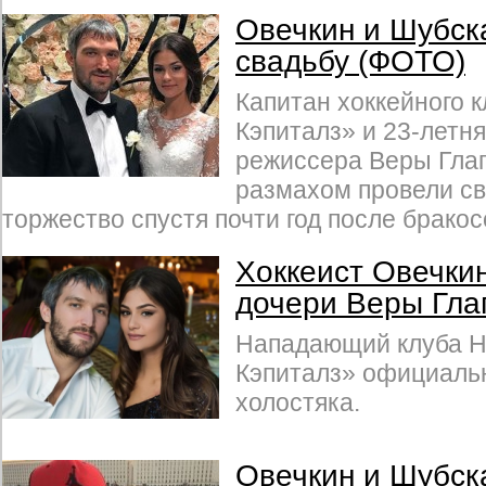
Овечкин и Шубск
свадьбу (ФОТО)
Капитан хоккейного 
Кэпиталз» и 23-летня
режиссера Веры Глаг
размахом провели с
торжество спустя почти год после бракос
Хоккеист Овечки
дочери Веры Гла
Нападающий клуба 
Кэпиталз» официальн
холостяка.
Овечкин и Шубск