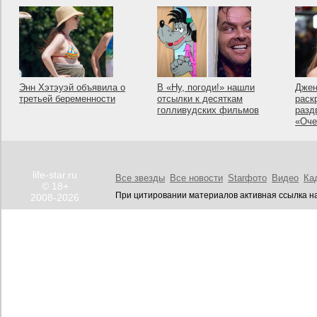
Энн Хэтэуэй объявила о
В «Ну, погоди!» нашли
Джен
третьей беременности
отсылки к десяткам
раск
голливудских фильмов
разд
«Оче
life-star.ru
Все звезды
Все новости
Starфото
Видео
Ка
© 18+
При цитировании материалов активная ссылка на
2008-2026