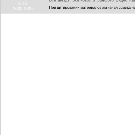
Все звезды
Все новости
Starфото
Видео
Ка
© 18+
При цитировании материалов активная ссылка на
2008-2026