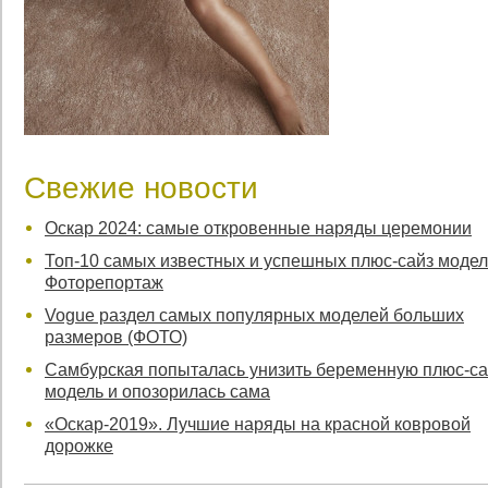
Свежие новости
Оскар 2024: самые откровенные наряды церемонии
Топ-10 самых известных и успешных плюс-сайз модел
Фоторепортаж
Vogue раздел самых популярных моделей больших
размеров (ФОТО)
Самбурская попыталась унизить беременную плюс-са
модель и опозорилась сама
«Оскар-2019». Лучшие наряды на красной ковровой
дорожке