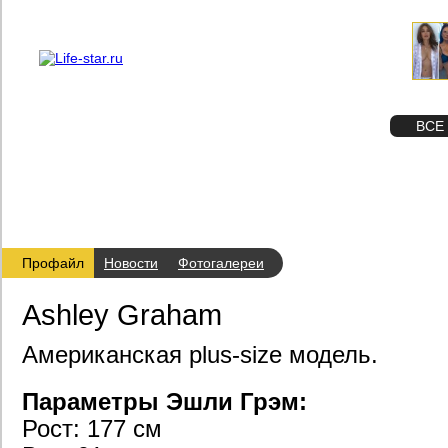
О проекте
Реклама
STAR
ФОТО
ВСЕ
Профайл
Новости
Фотогалереи
Ashley Graham
Американская plus-size модель.
Параметры Эшли Грэм:
Рост: 177 см