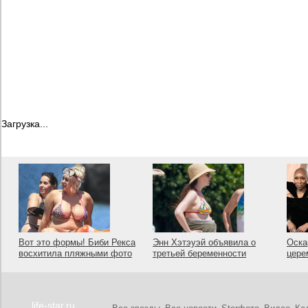
Загрузка...
Вот это формы! Биби Рекса
Энн Хэтэуэй объявила о
Оска
восхитила пляжными фото
третьей беременности
цере
life-star.ru