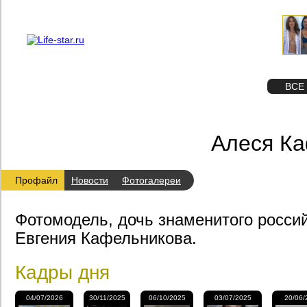
О проекте
Реклама
STAR
ФОТО
ВСЕ
Алеся К
Профайл
Новости
Фотогалереи
Фотомодель, дочь знаменитого россий
Евгения Кафельникова.
Кадры дня
04/07/2026
30/11/2025
06/10/2025
03/07/2025
20/06/