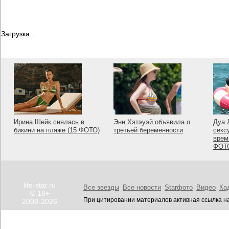
Загрузка...
Ирина Шейк снялась в
Энн Хэтэуэй объявила о
Дуа 
бикини на пляже (15 ФОТО)
третьей беременности
секс
врем
ФОТ
life-star.ru
Все звезды
Все новости
Starфото
Видео
Ка
© 18+
При цитировании материалов активная ссылка на
2008-2026