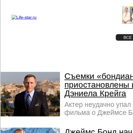
О проекте
Реклама
STAR
ФОТО
ВСЕ
Съемки «бондиа
приостановлены 
Дэниела Крейга
Актер неудачно упал 
фильма о Джеймсе Б
Джеймс Бонд нач