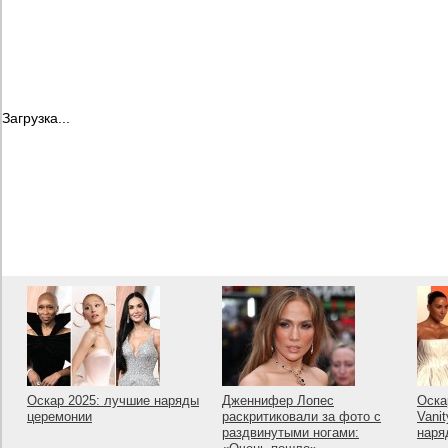
Загрузка...
Оскар 2025: лучшие наряды
Дженнифер Лопес
Оска
церемонии
раскритиковали за фото с
Vanit
раздвинутыми ногами:
наря