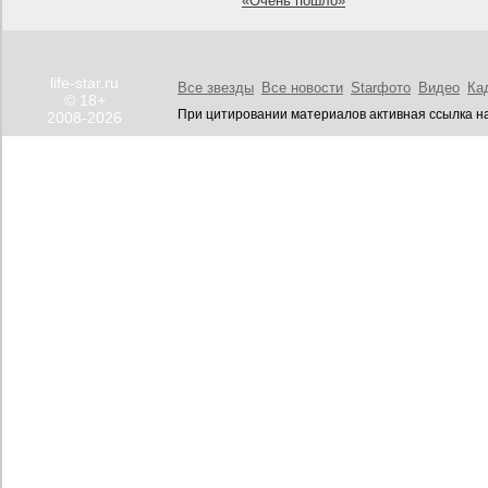
«Очень пошло»
life-star.ru
Все звезды
Все новости
Starфото
Видео
Ка
© 18+
При цитировании материалов активная ссылка на
2008-2026