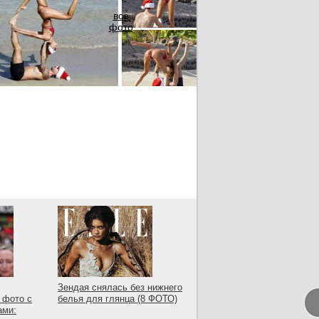
все
фото
Зендая снялась без нижнего
 фото с
белья для глянца (8 ФОТО)
ами: