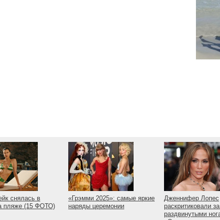
йк снялась в
«Грэмми 2025»: самые яркие
Дженнифер Лопес
а пляже (15 ФОТО)
наряды церемонии
раскритиковали за
раздвинутыми ног