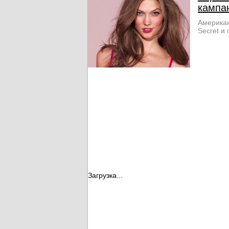
кампан
Американ
Secret и
Загрузка...