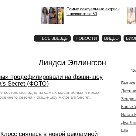
Самые сексуальные актрисы
в возрасте за 50
STAR
ФОТО
ВСЕ ЗВЕЗДЫ
НОВОСТИ
ВИДЕО
БИО
Линдси Эллингсон
лы» продефилировали на фэшн-шоу
ia's Secret (ФОТО)
Бьянка
Дженни
е состоялось одно из самых масштабных и ярких
осеннего сезона - фэшн-шоу Victoria's Secret.
Зендая
Канье 
Настя 
Дуа Ли
Elle
 Клосс снялась в новой рекламной