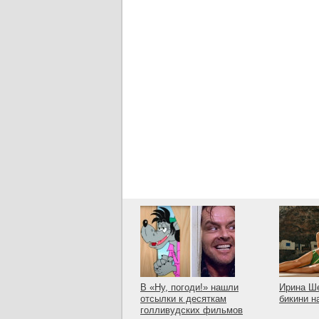
В «Ну, погоди!» нашли
Ирина Ше
отсылки к десяткам
бикини н
голливудских фильмов