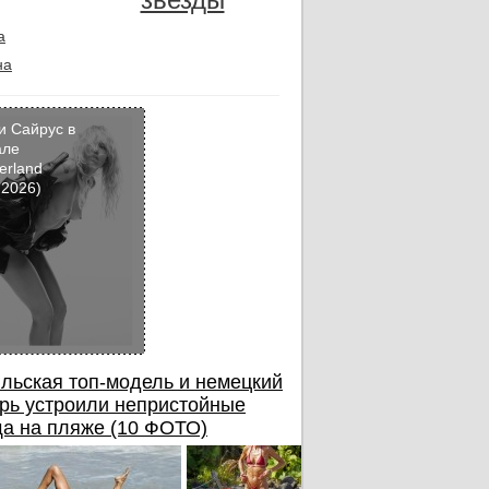
а
на
и Сайрус в
але
erland
Кадр
 2026)
дня
льская топ-модель и немецкий
рь устроили непристойные
а на пляже (10 ФОТО)