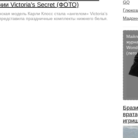
GQ
ии Victoria’s Secret (ФОТО)
Глюкоз
ская модель Карли Клосс стала «ангелом» Victoria’s
Мадон
 представила праздничные комплекты нижнего белья.
Майл
журн
Wond
(лето
Брази
врата
игрищ