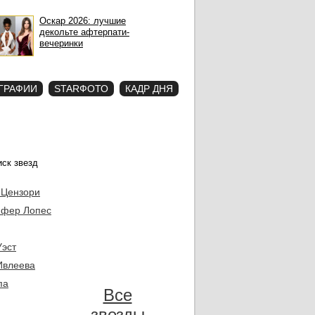
Оскар 2026: лучшие
декольте афтерпати-
вечеринки
ГРАФИИ
STARФОТО
КАДР ДНЯ
 Цензори
фер Лопес
Уэст
Ивлеева
па
Все
звезды