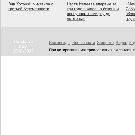
Энн Хэтэуэй объявила о
Настя Ивлеева впервые за
«Меч
третьей беременности
три года снялась в бикини и
Собо
вернулась к имиджу до
обло
«отмены»
груд
life-star.ru
Все звезды
Все новости
Starфото
Видео
Ка
© 18+
При цитировании материалов активная ссылка на
2008-2026