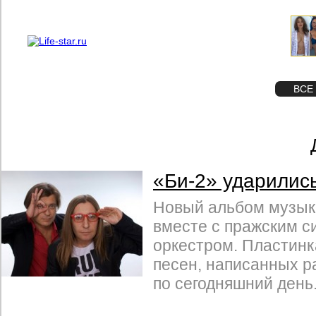
О проекте
Реклама
STAR
ФОТО
ВСЕ
«Би-2» ударились
Новый альбом музык
вместе с пражским 
оркестром. Пластинк
песен, написанных ра
по сегодняшний день