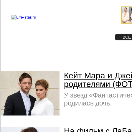
О проекте
Реклама
STAR
ФОТО
ВСЕ
Кейт Мара и Дже
родителями (ФО
У звезд «Фантастиче
родилась дочь.
На фильм с ЛаБ