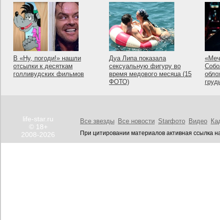
В «Ну, погоди!» нашли
Дуа Липа показала
«Меч
отсылки к десяткам
сексуальную фигуру во
Собо
голливудских фильмов
время медового месяца (15
обло
ФОТО)
груд
life-star.ru
Все звезды
Все новости
Starфото
Видео
Ка
© 18+
При цитировании материалов активная ссылка на
2008-2026